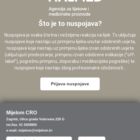
Što je to nuspojava?
Nuspojava je svaka štetna i neželjena reakcija na lijek. To uključuje
nuspojave koje nastaju uz primjenu lijeka unutar odobrenih uvjeta,
nuspojave koje nastaju uz primjenu lijeka izvan odobrenih uvjeta
(uključujući predoziranje, primjenu izvan odobrene indikacije (”off-
label”), pogrešnu primjenu, zloporabu i medikacijske pogreške) te
nuspojave koje nastaju zbog profesionalne izloženosti...
Prijava nuspojave
Mijelom CRO
Zagreb, Ulica grada Vukovara 226 G
tel./fax. 01 5509805
e-mail: mijelom@mijelom.hr