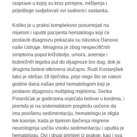
rasprave u kojoj su kroz primjere, mišljenja i
prijedloge sudjelovali svi sudionici sastanka.
Koliko je u praksi kompleksno posumnjati na
mijelom i uputiti pacijenta hematologu koji će
postaviti dijagnozu pokazala su iskustva članova
naše Udruge. Mnogima je zbog nespecifičnih
simptoma poput križobolje, umora, anemije i
bubrežnih tegoba put do dijagnoze bio dug, dok je
drugima bolest otkrivena slučajno. Rudi Kostanjšek
tako je obišao 18 liječnika, prije nego što se nakon
godine dana našao pred hematologom koji je
postavio dijagnozu multiplog mijeloma. Senka
Polanšćak je godinama osjećala bolove u kostima, i
premda je na sistematskom pregledu uočeno da
ima povišenu sedimentaciju, hematologu je stigla
tek kasnije, kada je tijekom liječenja migrene
neurologinja uočila visoku sedimentaciju i uputila je
hematologu. Ovi i drugi primjeri iz prakse, kao i sva