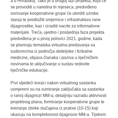
a u Hrvatskoj. Tako je u drugoj fazi projekta, koja će
se provoditi u naredna tri mjeseca, predviđeno
osnivanje kooperativne grupe će utvrditi uzroke
stanja te predložiti smjernice i infrastrukturu rane
dijagnostike, kao i izraditi nacrte za informativne
materijale. Treća, ujedno i posljednja faza projekta
predviđena je u prvoj polovici 2021. godine, kada
se planiraju tematska virtualna predavanja sa
sudionicima iz područja obiteljske i fizikalne
medicine, objava članaka i poziva u liječničkim
novinama te uključivanje u sustav redovite
liječničke edukacije.
Prvi sljedeći koraci nakon virtualnog sastanka
usmjereni su na sumiranje zaključaka sa sastanka
o ranoj dijagnozi MM-a, detaljniju razradu aktivnosti
projektnog plana, formiranje kooperativne grupe te
kreiranje zbirke slučajeva iz prakse (10-15) koji
ukazuju na kompleksnost dijagnoze MM-a. Tijekom