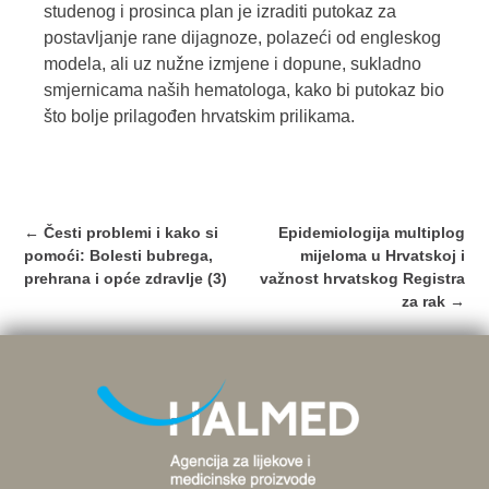
studenog i prosinca plan je izraditi putokaz za
postavljanje rane dijagnoze, polazeći od engleskog
modela, ali uz nužne izmjene i dopune, sukladno
smjernicama naših hematologa, kako bi putokaz bio
što bolje prilagođen hrvatskim prilikama.
Post
←
Česti problemi i kako si
Epidemiologija multiplog
navigation
pomoći: Bolesti bubrega,
mijeloma u Hrvatskoj i
prehrana i opće zdravlje (3)
važnost hrvatskog Registra
za rak
→