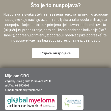
Što je to nuspojava?
Nuspojava je svaka štetna i neželjena reakcija na lijek. To uključuje
nuspojave koje nastaju uz primjenu lijeka unutar odobrenih uvjeta,
nuspojave koje nastaju uz primjenu lijeka izvan odobrenih uvjeta
(uključujući predoziranje, primjenu izvan odobrene indikacije (”off-
label”), pogrešnu primjenu, zloporabu i medikacijske pogreške) te
nuspojave koje nastaju zbog profesionalne izloženosti...
Prijava nuspojave
Mijelom CRO
Zagreb, Ulica grada Vukovara 226 G
tel./fax. 01 5509805
e-mail: mijelom@mijelom.hr