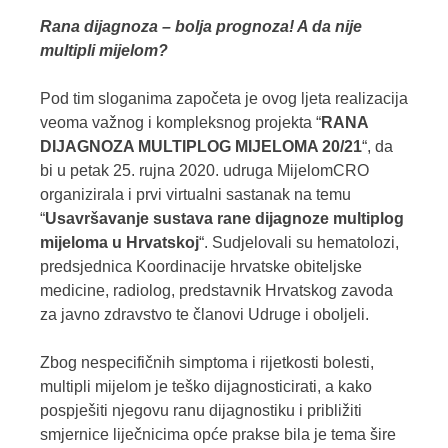
Rana dijagnoza – bolja prognoza! A da nije
multipli mijelom?
Pod tim sloganima započeta je ovog ljeta realizacija
veoma važnog i kompleksnog projekta “
RANA
DIJAGNOZA MULTIPLOG MIJELOMA 20/21
“, da
bi u petak 25. rujna 2020. udruga MijelomCRO
organizirala i prvi virtualni sastanak na temu
“
Usavršavanje sustava rane dijagnoze multiplog
mijeloma u Hrvatskoj
“. Sudjelovali su hematolozi,
predsjednica Koordinacije hrvatske obiteljske
medicine, radiolog, predstavnik Hrvatskog zavoda
za javno zdravstvo te članovi Udruge i oboljeli.
Zbog nespecifičnih simptoma i rijetkosti bolesti,
multipli mijelom je teško dijagnosticirati, a kako
pospješiti njegovu ranu dijagnostiku i približiti
smjernice liječnicima opće prakse bila je tema šire