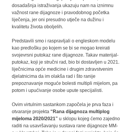
dosadašnja istraživanja ukazuju nam na iznimnu
važnost rane dijagnoze i pravodobnog početka
liječenja, jer oni presudno utječe na dužinu i
kvalitetu života oboljelih.
Predstavili smo i raspravljali o engleskom modelu
kao predlošku po kojem se bi se mogao kreirati
svojevrsni putokaz rane dijagnoze. Takav materijal-
putokaz, koji je stručni rad, bio bi dostavljen u 2021.
liječnicima opće medicine i drugim zdravstvenim
djelatnicima da im olakša rad i što ranije
prepoznavanje moguće bolesti multipli mijelom, pa
potom i upućivanje osobe upute specijalisti.
Ovim virtulnim sastankom započela je prva faza i
otvaranje projekta
“Rana dijagnoza multiplog
mijeloma 2020/2021”
u sklopu kojeg ćemo zajedno
raditi na usavršavanju sustava rane dijagnoze MM-