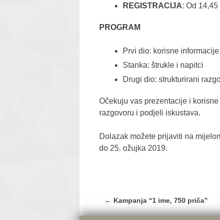
REGISTRACIJA
: Od 14,45
PROGRAM
Prvi dio: korisne informacije
Stanka: štrukle i napitci
Drugi dio: strukturirani raz
Očekuju vas prezentacije i korisne 
razgovoru i podjeli iskustava.
Dolazak možete prijaviti na
mijel
do 25. ožujka 2019.
Post
←
Kampanja “1 ime, 750 priča”
navigation