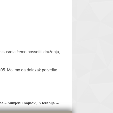
o susreta ćemo posvetiti druženju,
805. Molimo da dolazak potvrdite
ane – primjenu najnovijih terapija
→