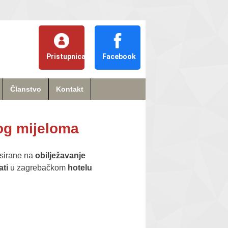
Pristupnica
Facebook
Članstvo
Kontakt
og mijeloma
esirane na
obilježavanje
ati
u zagrebačkom
hotelu