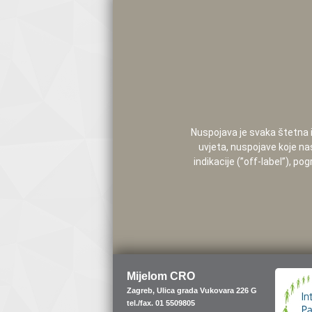
Nuspojava je svaka štetna i 
uvjeta, nuspojave koje na
indikacije (”off-label”), 
Mijelom CRO
Zagreb, Ulica grada Vukovara 226 G
tel./fax. 01 5509805