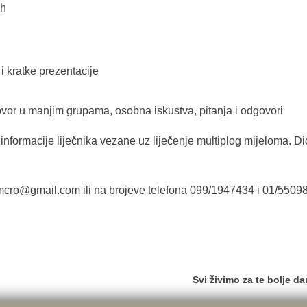
 h
 i kratke prezentacije
govor u manjim grupama, osobna iskustva, pitanja i odgovori
informacije liječnika vezane uz liječenje multiplog mijeloma. Di
omcro@gmail.com
ili na brojeve telefona 099/1947434 i 01/5509
Svi živimo za te bolje d