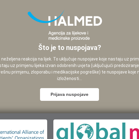
Što je to nuspojava?
neželjena reakcija na lijek. To uključuje nuspojave koje nastaju uz pri
staju uz primjenu lijeka izvan odobrenih uvjeta (uključujući predoziranj
pogrešnu primjenu, zloporabu i medikacijske pogreške) te nuspojave koje
izloženosti...
Prijava nuspojave