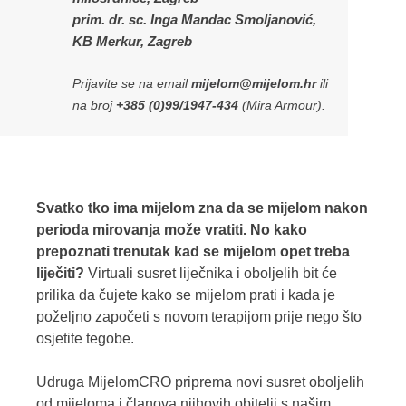
prim. dr. sc. Inga Mandac Smoljanović,
KB Merkur, Zagreb
Prijavite se na email
mijelom@mijelom.hr
ili
na broj
+385 (0)99/1947-434
(Mira Armour).
Svatko tko ima mijelom zna da se mijelom nakon
perioda mirovanja može vratiti. No kako
prepoznati trenutak kad se mijelom opet treba
liječiti?
Virtuali susret liječnika i oboljelih bit će
prilika da čujete kako se mijelom prati i kada je
poželjno započeti s novom terapijom prije nego što
osjetite tegobe.
Udruga MijelomCRO priprema novi susret oboljelih
od mijeloma i članova njihovih obitelji s našim