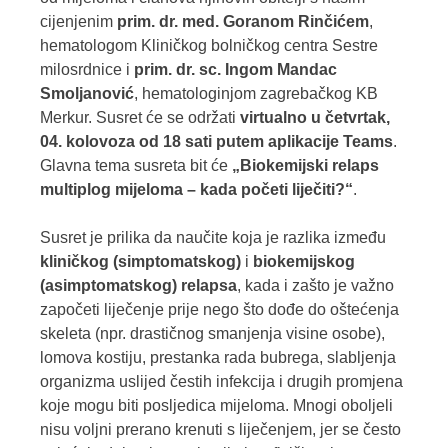
cijenjenim
prim. dr. med. Goranom Rinčićem
,
hematologom Kliničkog bolničkog centra Sestre
milosrdnice i
prim. dr. sc. Ingom Mandac
Smoljanović
, hematologinjom zagrebačkog KB
Merkur. Susret će se održati
virtualno u četvrtak,
04. kolovoza od 18 sati putem aplikacije Teams
.
Glavna tema susreta bit će
„Biokemijski relaps
multiplog mijeloma – kada početi liječiti?“
.
Susret je prilika da naučite koja je razlika između
kliničkog (simptomatskog)
i
biokemijskog
(asimptomatskog) relapsa
, kada i zašto je važno
započeti liječenje prije nego što dođe do oštećenja
skeleta (npr. drastičnog smanjenja visine osobe),
lomova kostiju, prestanka rada bubrega, slabljenja
organizma uslijed čestih infekcija i drugih promjena
koje mogu biti posljedica mijeloma. Mnogi oboljeli
nisu voljni prerano krenuti s liječenjem, jer se često