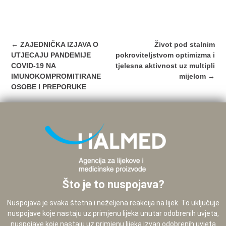
Post
←
ZAJEDNIČKA IZJAVA O
Život pod stalnim
navigation
UTJECAJU PANDEMIJE
pokroviteljstvom optimizma i
COVID-19 NA
tjelesna aktivnost uz multipli
IMUNOKOMPROMITIRANE
mijelom
→
OSOBE I PREPORUKE
Što je to nuspojava?
Nuspojava je svaka štetna i neželjena reakcija na lijek. To uključuje
nuspojave koje nastaju uz primjenu lijeka unutar odobrenih uvjeta,
nuspojave koje nastaju uz primjenu lijeka izvan odobrenih uvjeta