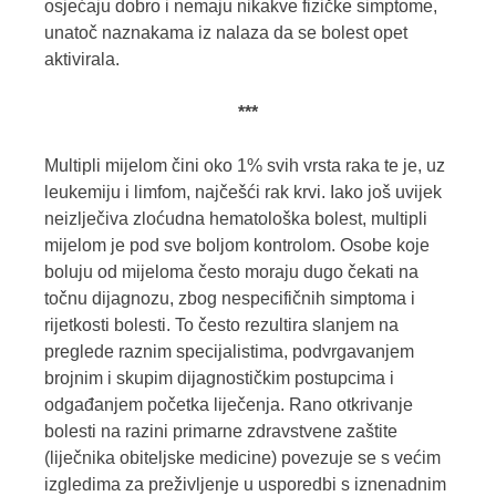
osjećaju dobro i nemaju nikakve fizičke simptome,
unatoč naznakama iz nalaza da se bolest opet
aktivirala.
***
Multipli mijelom čini oko 1% svih vrsta raka te je, uz
leukemiju i limfom, najčešći rak krvi. Iako još uvijek
neizlječiva zloćudna hematološka bolest, multipli
mijelom je pod sve boljom kontrolom. Osobe koje
boluju od mijeloma često moraju dugo čekati na
točnu dijagnozu, zbog nespecifičnih simptoma i
rijetkosti bolesti. To često rezultira slanjem na
preglede raznim specijalistima, podvrgavanjem
brojnim i skupim dijagnostičkim postupcima i
odgađanjem početka liječenja. Rano otkrivanje
bolesti na razini primarne zdravstvene zaštite
(liječnika obiteljske medicine) povezuje se s većim
izgledima za preživljenje u usporedbi s iznenadnim