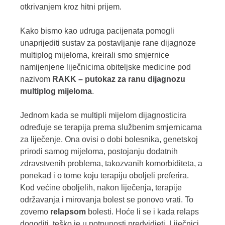
otkrivanjem kroz hitni prijem.
Kako bismo kao udruga pacijenata pomogli
unaprijediti sustav za postavljanje rane dijagnoze
multiplog mijeloma, kreirali smo smjernice
namijenjene liječnicima obiteljske medicine pod
nazivom
RAKK – putokaz za ranu dijagnozu
multiplog mijeloma
.
Jednom kada se multipli mijelom dijagnosticira
određuje se terapija prema službenim smjernicama
za liječenje. Ona ovisi o dobi bolesnika, genetskoj
prirodi samog mijeloma, postojanju dodatnih
zdravstvenih problema, takozvanih komorbiditeta, a
ponekad i o tome koju terapiju oboljeli preferira.
Kod većine oboljelih, nakon liječenja, terapije
održavanja i mirovanja bolest se ponovo vrati. To
zovemo
relapsom
bolesti. Hoće li se i kada relaps
dogoditi, teško je u potpunosti predvidjeti. Liječnici