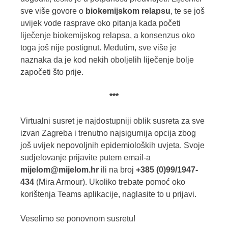
sve više govore o
biokemijskom relapsu
, te se još
uvijek vode rasprave oko pitanja kada početi
liječenje biokemijskog relapsa, a konsenzus oko
toga još nije postignut. Međutim, sve više je
naznaka da je kod nekih oboljelih liječenje bolje
započeti što prije.
***
Virtualni susret je najdostupniji oblik susreta za sve
izvan Zagreba i trenutno najsigurnija opcija zbog
još uvijek nepovoljnih epidemioloških uvjeta. Svoje
sudjelovanje prijavite putem email-a
mijelom@mijelom.hr
ili na broj
+385 (0)99/1947-
434
(Mira Armour). Ukoliko trebate pomoć oko
korištenja Teams aplikacije, naglasite to u prijavi.
Veselimo se ponovnom susretu!