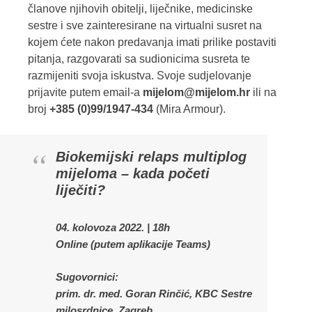
članove njihovih obitelji, liječnike, medicinske
sestre i sve zainteresirane na virtualni susret na
kojem ćete nakon predavanja imati prilike postaviti
pitanja, razgovarati sa sudionicima susreta te
razmijeniti svoja iskustva. Svoje sudjelovanje
prijavite putem email-a
mijelom@mijelom.hr
ili na
broj
+385 (0)99/1947-434
(Mira Armour).
Biokemijski relaps multiplog
mijeloma – kada početi
liječiti?
04. kolovoza 2022. | 18h
Online (putem aplikacije Teams)
Sugovornici:
prim. dr. med. Goran Rinčić, KBC Sestre
milosrdnice, Zagreb