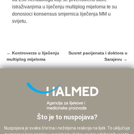
istraživanjima u liječenju multiplog mijeloma te su
donosioci konsensus smjernica liječenja MM u
svijetu.
Post
←
Kontroverze u liječenju
Susret pacijenata i doktora u
navigation
multiplog mijeloma
Sarajevu
→
Što je to nuspojava?
Nuspojava je svaka štetna i neželjena reakcija na lijek. To uključuje