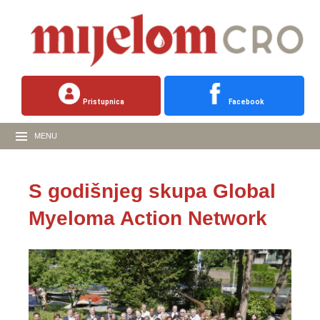
Pristupnica
Facebook
MENU
S godišnjeg skupa Global
Myeloma Action Network