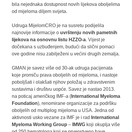
bila nejednaka dostupnost novih lijekova oboljelima
od mijeloma diljem svijeta.
Udruga MijelomCRO je na susretu podijelila
najnovije informacije o
uvrštenju novih pametnih
lijekova na osnovnu listu HZZO-a
. Vijest je
dočekana s uzbuđenjem, budući da slični pomaci
ove godine nisu zabilježeni u većini drugih zemalja.
GMAN je savez više od 30-ak udruga pacijenata
koje promiču prava oboljelih od mijeloma, i nastoje
poboljšati i olakšati njihov položaj u zdravstvenim
sustavima i društvu uopće. Savez je nastao 2013.
na poticaj američkog IMF-a (
International Myeloma
Foundation
), renomirane organizacije za podršku
oboljelih od multiplog mijeloma u USA. Jedna od
aktivnosti usko vezane za IMF je i rad
International
Myeloma Working Group
–
IMWG
koji okuplja više
od 250 hematologa koji se prvenstveno bave