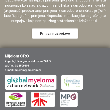
nuspojave koje nastaju uz primjenu lijeka unutar odobrenih uvjeta,
nuspojave koje nastaju uz primjenu lijeka izvan odobrenih uvjeta
(uključujući predoziranje, primjenu izvan odobrene indikacije (”off-
label”), pogrešnu primjenu, zloporabu i medikacijske pogreške) te
nuspojave koje nastaju zbog profesionalne izloženosti...
Prijava nuspojave
Mijelom CRO
Zagreb, Ulica grada Vukovara 226 G
tel./fax. 01 5509805
e-mail: mijelom@mijelom.hr