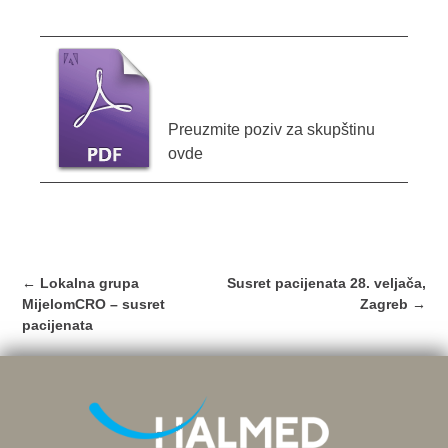
Preuzmite poziv za skupštinu
ovde
Post
←
Lokalna grupa
Susret pacijenata 28. veljača,
navigation
MijelomCRO – susret
Zagreb
→
pacijenata