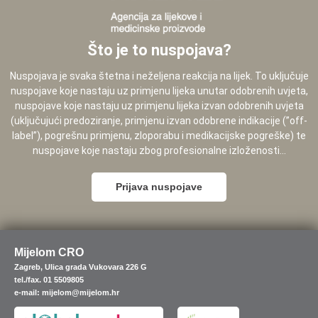
Što je to nuspojava?
Nuspojava je svaka štetna i neželjena reakcija na lijek. To uključuje
nuspojave koje nastaju uz primjenu lijeka unutar odobrenih uvjeta,
nuspojave koje nastaju uz primjenu lijeka izvan odobrenih uvjeta
(uključujući predoziranje, primjenu izvan odobrene indikacije (”off-
label”), pogrešnu primjenu, zloporabu i medikacijske pogreške) te
nuspojave koje nastaju zbog profesionalne izloženosti...
Prijava nuspojave
Mijelom CRO
Zagreb, Ulica grada Vukovara 226 G
tel./fax. 01 5509805
e-mail: mijelom@mijelom.hr