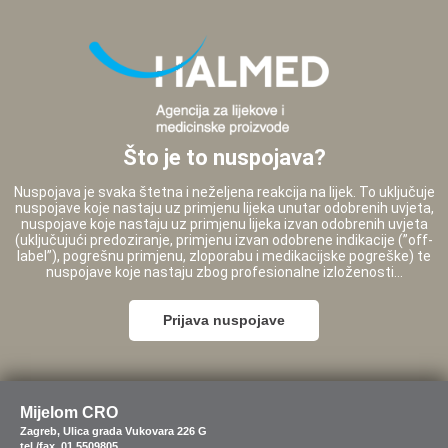
Što je to nuspojava?
Nuspojava je svaka štetna i neželjena reakcija na lijek. To uključuje
nuspojave koje nastaju uz primjenu lijeka unutar odobrenih uvjeta,
nuspojave koje nastaju uz primjenu lijeka izvan odobrenih uvjeta
(uključujući predoziranje, primjenu izvan odobrene indikacije (”off-
label”), pogrešnu primjenu, zloporabu i medikacijske pogreške) te
nuspojave koje nastaju zbog profesionalne izloženosti...
Prijava nuspojave
Mijelom CRO
Zagreb, Ulica grada Vukovara 226 G
tel./fax. 01 5509805