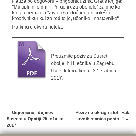
Pauza po dogovoru – prigodna užina.
Gratis knjige:
“
Multipli mijelom – Priručnik za oboljele
“
za one koji
knjigu nemaju; i
“Živjeti sa zloćudnom bolešću –
kreativni kurikul za roditelje, učenike i nastavnike“
Parking u okviru hotela.
Preuzmite poziv za Susret
oboljelih i liječnika u Zagrebu,
Hotel International, 27. svibnja
2017.
Post
←
Uspomene i dojmovi
Poziv na okrugli stol „Rak
navigation
Susreta u Opatiji 25. ožujka
krvnih stanica postoji“
→
2017