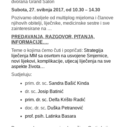
dvorana Grand Salon
Subota, 27. svibnja 2017, od 10.30 – 14.30
Pozivamo oboljele od multiplog mijeloma i članove
njihovih obitelji, liječnike, medicinske sestre i sve
zainteresirane na …
PREDAVANJA, RAZGOVOR, PITANJA,
INFORMACIJE….
Teme o kojima ćemo čuti i popričati:
Strategija
liječenja MM sa osvrtom na usvojene Smjernice,
novi lijekovi, komplikacije, utjecaj liječenja na sve
aspekte života…
Sudjeluju:
prim. dr. sc
. Sandra Bašić Kinda
dr. sc
. Josip Batinić
prim. dr. sc. Delfa Krišto Radić
doc. dr. sc
. Duška Petranović
prof. psih. Latinka Basara