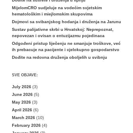
Dođite na susrete i druženja u lipnju
MijelomCRO sudjeluje na vodećim svjetskim
hematološkim i miejlomskim skupovima
Dojmovi sa svibanjskog hodanja i druženja na Jarunu
Sustav palijativne skrbi u Hrvatskoj: Neprepoznat,
nepovezan i ovisan o entuzijazmu pojedinaca
Odgođeni pristup liječenju ne smanjuje troškove, već
ih prebacuje na pacijente i cjelokupno gospodarstvo
Dođite na redovna druženja oboljelih u svibnju
SVE OBJAVE:
July 2026
(3)
June 2026
(5)
May 2026
(3)
April 2026
(6)
March 2026
(10)
February 2026
(4)