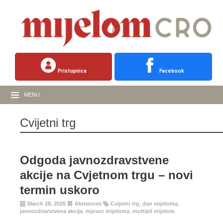
Pristupnica
Facebook
MENU
Cvijetni trg
Odgoda javnozdravstvene
akcije na Cvjetnom trgu – novi
termin uskoro
March 28, 2025
Aktivnosti
Cvijetni trg
,
dan mijeloma
,
javnozdravstvena akcija
,
mjesec mijeloma
,
multipli mijelom