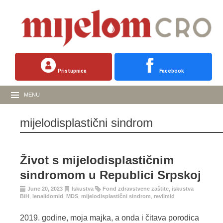
Pristupnica
Facebook
MENU
mijelodisplastični sindrom
Život s mijelodisplastičnim
sindromom u Republici Srpskoj
June 20, 2023
Iskustva
Fond zdravstvene zaštite
,
iskustva
BiH
,
lenalidomid
,
MDS
,
mijelodisplastični sindrom
,
revlimid
2019. godine, moja majka, a onda i čitava porodica