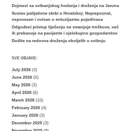
Dojmovi sa svibanjskog hodanja i druženja na Jarunu
Sustav palijativne skrbi u Hrvatskoj: Neprepoznat,
nepovezan i ovisan o entuzijazmu pojedinaca
Odgođeni pristup liječenju ne smanjuje troškove, već
ih prebacuje na pacijente i cjelokupno gospodarstvo
Dođite na redovna druženja oboljelih u svibnju
SVE OBJAVE:
July 2026
(3)
June 2026
(5)
May 2026
(3)
April 2026
(6)
March 2026
(10)
February 2026
(4)
January 2026
(3)
December 2025
(3)
November 2025
(9)