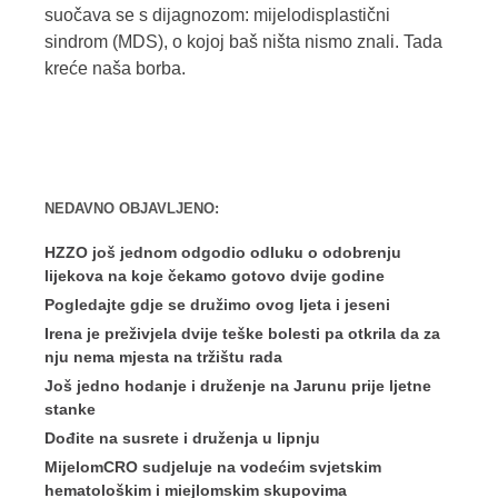
suočava se s dijagnozom: mijelodisplastični
sindrom (MDS), o kojoj baš ništa nismo znali. Tada
kreće naša borba.
NEDAVNO OBJAVLJENO:
HZZO još jednom odgodio odluku o odobrenju
lijekova na koje čekamo gotovo dvije godine
Pogledajte gdje se družimo ovog ljeta i jeseni
Irena je preživjela dvije teške bolesti pa otkrila da za
nju nema mjesta na tržištu rada
Još jedno hodanje i druženje na Jarunu prije ljetne
stanke
Dođite na susrete i druženja u lipnju
MijelomCRO sudjeluje na vodećim svjetskim
hematološkim i miejlomskim skupovima