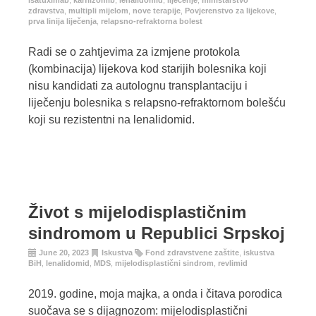
isatuximab
,
karfilzomib
,
lenalidomid
,
liječenje
,
ministarstvo
zdravstva
,
multipli mijelom
,
nove terapije
,
Povjerenstvo za lijekove
,
prva linija liječenja
,
relapsno-refraktorna bolest
Radi se o zahtjevima za izmjene protokola
(kombinacija) lijekova kod starijih bolesnika koji
nisu kandidati za autolognu transplantaciju i
liječenju bolesnika s relapsno-refraktornom bolešću
koji su rezistentni na lenalidomid.
Život s mijelodisplastičnim
sindromom u Republici Srpskoj
June 20, 2023
Iskustva
Fond zdravstvene zaštite
,
iskustva
BiH
,
lenalidomid
,
MDS
,
mijelodisplastični sindrom
,
revlimid
2019. godine, moja majka, a onda i čitava porodica
suočava se s dijagnozom: mijelodisplastični