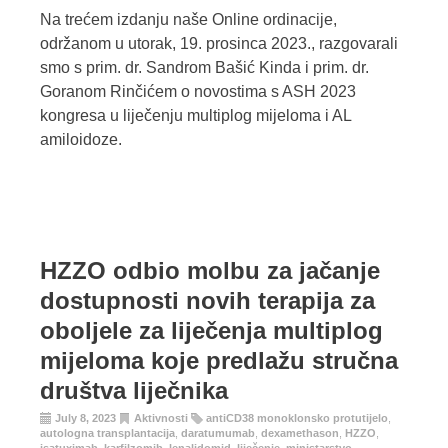
Na trećem izdanju naše Online ordinacije,
održanom u utorak, 19. prosinca 2023., razgovarali
smo s prim. dr. Sandrom Bašić Kinda i prim. dr.
Goranom Rinčićem o novostima s ASH 2023
kongresa u liječenju multiplog mijeloma i AL
amiloidoze.
HZZO odbio molbu za jačanje
dostupnosti novih terapija za
oboljele za liječenja multiplog
mijeloma koje predlažu stručna
društva liječnika
July 8, 2023
Aktivnosti
antiCD38 monoklonsko protutijelo
,
autologna transplantacija
,
daratumumab
,
dexamethason
,
HZZO
,