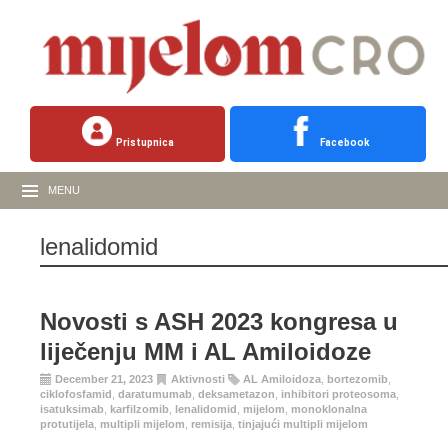
Pristupnica
Facebook
MENU
lenalidomid
Novosti s ASH 2023 kongresa u
liječenju MM i AL Amiloidoze
December 21, 2023
Aktivnosti
AL Amiloidoza
,
bortezomib
,
ciklofosfamid
,
daratumumab
,
deksametazon
,
inhibitori proteosoma
,
isatuksimab
,
karfilzomib
,
lenalidomid
,
mijelom
,
monoklonalna
protutijela
,
multipli mijelom
,
remisija
,
tinjajući multipli mijelom