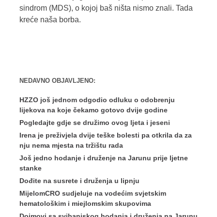
sindrom (MDS), o kojoj baš ništa nismo znali. Tada
kreće naša borba.
NEDAVNO OBJAVLJENO:
HZZO još jednom odgodio odluku o odobrenju
lijekova na koje čekamo gotovo dvije godine
Pogledajte gdje se družimo ovog ljeta i jeseni
Irena je preživjela dvije teške bolesti pa otkrila da za
nju nema mjesta na tržištu rada
Još jedno hodanje i druženje na Jarunu prije ljetne
stanke
Dođite na susrete i druženja u lipnju
MijelomCRO sudjeluje na vodećim svjetskim
hematološkim i miejlomskim skupovima
Dojmovi sa svibanjskog hodanja i druženja na Jarunu