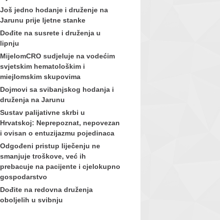
Još jedno hodanje i druženje na
Jarunu prije ljetne stanke
Dođite na susrete i druženja u
lipnju
MijelomCRO sudjeluje na vodećim
svjetskim hematološkim i
miejlomskim skupovima
Dojmovi sa svibanjskog hodanja i
druženja na Jarunu
Sustav palijativne skrbi u
Hrvatskoj: Neprepoznat, nepovezan
i ovisan o entuzijazmu pojedinaca
Odgođeni pristup liječenju ne
smanjuje troškove, već ih
prebacuje na pacijente i cjelokupno
gospodarstvo
Dođite na redovna druženja
oboljelih u svibnju