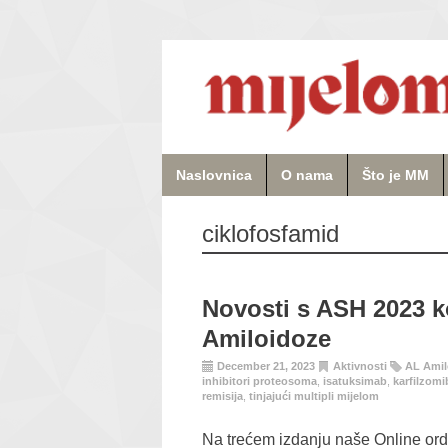
Naslovnica
O nama
Što je MM
ciklofosfamid
Novosti s ASH 2023 k
Amiloidoze
December 21, 2023
Aktivnosti
AL Amil
inhibitori proteosoma
,
isatuksimab
,
karfilzomi
remisija
,
tinjajući multipli mijelom
Na trećem izdanju naše Online ordi