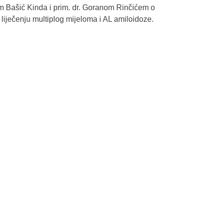
om Bašić Kinda i prim. dr. Goranom Rinčićem o
iječenju multiplog mijeloma i AL amiloidoze.