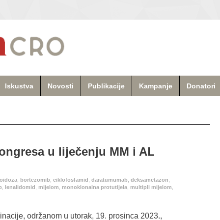
Iskustva
Novosti
Publikacije
Kampanje
Donatori
ongresa u liječenju MM i AL
oidoza
,
bortezomib
,
ciklofosfamid
,
daratumumab
,
deksametazon
,
b
,
lenalidomid
,
mijelom
,
monoklonalna protutijela
,
multipli mijelom
,
nacije, održanom u utorak, 19. prosinca 2023.,