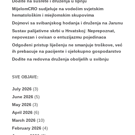
Dođite na susrete i druženja u lipnju
MijelomCRO sudjeluje na vodećim svjetskim
hematološkim i miejlomskim skupovima
Dojmovi sa svibanjskog hodanja i druženja na Jarunu
Sustav palijativne skrbi u Hrvatskoj: Neprepoznat,
nepovezan i ovisan o entuzijazmu pojedinaca
Odgođeni pristup liječenju ne smanjuje troškove, već
ih prebacuje na pacijente i cjelokupno gospodarstvo
Dođite na redovna druženja oboljelih u svibnju
SVE OBJAVE:
July 2026
(3)
June 2026
(5)
May 2026
(3)
April 2026
(6)
March 2026
(10)
February 2026
(4)