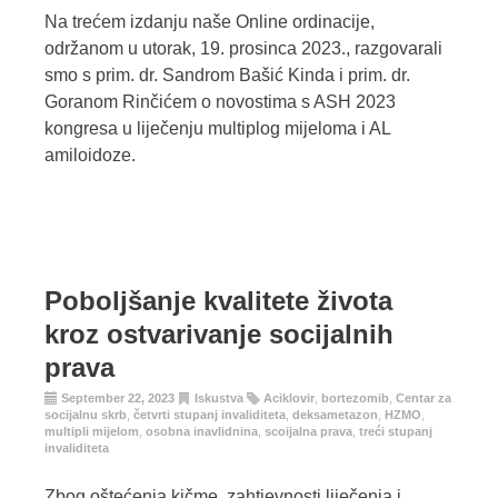
Na trećem izdanju naše Online ordinacije,
održanom u utorak, 19. prosinca 2023., razgovarali
smo s prim. dr. Sandrom Bašić Kinda i prim. dr.
Goranom Rinčićem o novostima s ASH 2023
kongresa u liječenju multiplog mijeloma i AL
amiloidoze.
Poboljšanje kvalitete života
kroz ostvarivanje socijalnih
prava
September 22, 2023
Iskustva
Aciklovir
,
bortezomib
,
Centar za
socijalnu skrb
,
četvrti stupanj invaliditeta
,
deksametazon
,
HZMO
,
multipli mijelom
,
osobna inavlidnina
,
scoijalna prava
,
treći stupanj
invaliditeta
Zbog oštećenja kičme, zahtjevnosti liječenja i