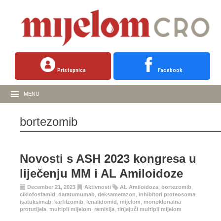
Pristupnica
Facebook
MENU
bortezomib
Novosti s ASH 2023 kongresa u
liječenju MM i AL Amiloidoze
December 21, 2023
Aktivnosti
AL Amiloidoza
,
bortezomib
,
ciklofosfamid
,
daratumumab
,
deksametazon
,
inhibitori proteosoma
,
isatuksimab
,
karfilzomib
,
lenalidomid
,
mijelom
,
monoklonalna
protutijela
,
multipli mijelom
,
remisija
,
tinjajući multipli mijelom