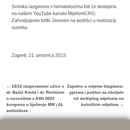
Snimka razgovora s hematolozima biti će dostupna
na našem
YouTube kanalu MijelomCRO
.
Zahvaljujemo tvrtki Janssen na podršci u realizaciji
susreta.
Zagreb, 21. prosinca 2023.
Post
←
19/12 razgovaramo uživo s
Zajedno u vrijeme blagdana:
navigation
dr. Bašić Kinda i dr. Rinčićem
pjesma i poklon za oboljele
o novostima s ASH 2023
od multiplog mijeloma na
kongresa u liječenju MM i AL
bolničkim odjelima
→
amiloidoze