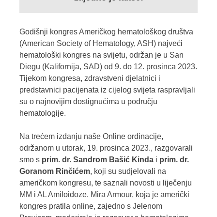
Godišnji kongres Američkog hematološkog društva
(American Society of Hematology, ASH) najveći
hematološki kongres na svijetu, održan je u San
Diegu (Kalifornija, SAD) od 9. do 12. prosinca 2023.
Tijekom kongresa, zdravstveni djelatnici i
predstavnici pacijenata iz cijelog svijeta raspravljali
su o najnovijim dostignućima u području
hematologije.
Na trećem izdanju naše Online ordinacije,
održanom u utorak, 19. prosinca 2023., razgovarali
smo s
prim. dr. Sandrom Bašić Kinda
i
prim. dr.
Goranom Rinčićem
, koji su sudjelovali na
američkom kongresu, te saznali
novosti u liječenju
MM i AL Amiloidoze
. Mira Armour, koja je američki
kongres pratila online, zajedno s Jelenom