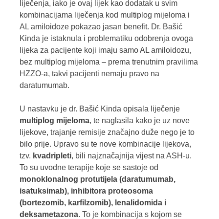
liječenja, iako je ovaj lijek kao dodatak u svim
kombinacijama liječenja kod multiplog mijeloma i
AL amiloidoze pokazao jasan benefit. Dr. Bašić
Kinda je istaknula i problematiku odobrenja ovoga
lijeka za pacijente koji imaju samo AL amiloidozu,
bez multiplog mijeloma – prema trenutnim pravilima
HZZO-a, takvi pacijenti nemaju pravo na
daratumumab.
U nastavku je dr. Bašić Kinda opisala liječenje
multiplog mijeloma
, te naglasila kako je uz nove
lijekove, trajanje remisije značajno duže nego je to
bilo prije. Upravo su te nove kombinacije lijekova,
tzv.
kvadripleti
, bili najznačajnija vijest na ASH-u.
To su uvodne terapije koje se sastoje od
monoklonalnog protutijela (daratumumab,
isatuksimab), inhibitora proteosoma
(bortezomib, karfilzomib), lenalidomida i
deksametazona
. To je kombinacija s kojom se