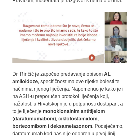
Pravicom, moderirala je razgovor s hematolozima.
Dr. Rinčić je započeo predavanje opisom
AL
amiloidoze
, specifičnostima ove rijetke bolesti te
načinima njenog liječenja. Napomenuo je kako je i
na ASH-u preporučen protokol liječenja koji,
nažalost, u Hrvatskoj nije u potpunosti dostupan, a
to je liječenje
monoklonalnim antitijelom
(daratumumabom), ciklofosfamidom,
bortezomibom i deksametazonom
. Podsjećamo,
daratumumab kod nas nije odobren u prvoj liniji