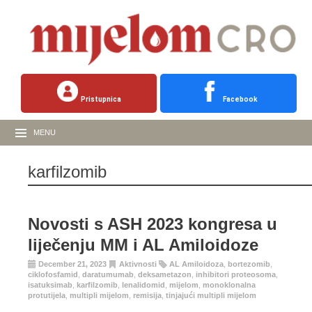
Pristupnica
Facebook
MENU
karfilzomib
Novosti s ASH 2023 kongresa u
liječenju MM i AL Amiloidoze
December 21, 2023
Aktivnosti
AL Amiloidoza
,
bortezomib
,
ciklofosfamid
,
daratumumab
,
deksametazon
,
inhibitori proteosoma
,
isatuksimab
,
karfilzomib
,
lenalidomid
,
mijelom
,
monoklonalna
protutijela
,
multipli mijelom
,
remisija
,
tinjajući multipli mijelom