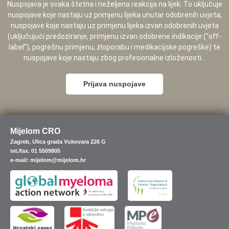
Nuspojava je svaka štetna i neželjena reakcija na lijek. To uključuje
nuspojave koje nastaju uz primjenu lijeka unutar odobrenih uvjeta,
nuspojave koje nastaju uz primjenu lijeka izvan odobrenih uvjeta
(uključujući predoziranje, primjenu izvan odobrene indikacije (”off-
label”), pogrešnu primjenu, zloporabu i medikacijske pogreške) te
nuspojave koje nastaju zbog profesionalne izloženosti...
Prijava nuspojave
Mijelom CRO
Zagreb, Ulica grada Vukovara 226 G
tel./fax. 01 5509805
e-mail: mijelom@mijelom.hr