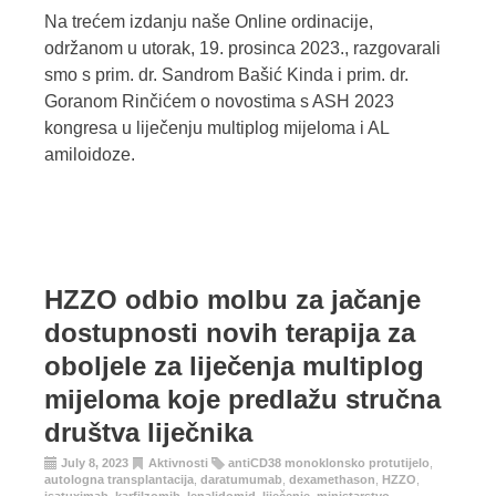
Na trećem izdanju naše Online ordinacije,
održanom u utorak, 19. prosinca 2023., razgovarali
smo s prim. dr. Sandrom Bašić Kinda i prim. dr.
Goranom Rinčićem o novostima s ASH 2023
kongresa u liječenju multiplog mijeloma i AL
amiloidoze.
HZZO odbio molbu za jačanje
dostupnosti novih terapija za
oboljele za liječenja multiplog
mijeloma koje predlažu stručna
društva liječnika
July 8, 2023
Aktivnosti
antiCD38 monoklonsko protutijelo
,
autologna transplantacija
,
daratumumab
,
dexamethason
,
HZZO
,