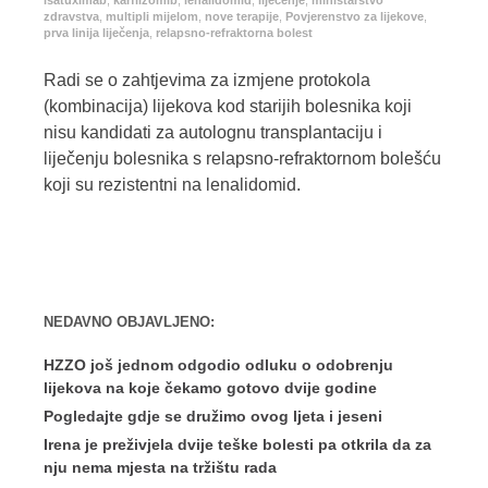
isatuximab
,
karfilzomib
,
lenalidomid
,
liječenje
,
ministarstvo
zdravstva
,
multipli mijelom
,
nove terapije
,
Povjerenstvo za lijekove
,
prva linija liječenja
,
relapsno-refraktorna bolest
Radi se o zahtjevima za izmjene protokola
(kombinacija) lijekova kod starijih bolesnika koji
nisu kandidati za autolognu transplantaciju i
liječenju bolesnika s relapsno-refraktornom bolešću
koji su rezistentni na lenalidomid.
NEDAVNO OBJAVLJENO:
HZZO još jednom odgodio odluku o odobrenju
lijekova na koje čekamo gotovo dvije godine
Pogledajte gdje se družimo ovog ljeta i jeseni
Irena je preživjela dvije teške bolesti pa otkrila da za
nju nema mjesta na tržištu rada