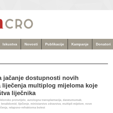
Iskustva
Novosti
Publikacije
Kampanje
Donatori
 jačanje dostupnosti novih
a liječenja multiplog mijeloma koje
tva liječnika
lonsko protutijelo
,
autologna transplantacija
,
daratumumab
,
,
lenalidomid
,
liječenje
,
ministarstvo zdravstva
,
multipli mijelom
,
nove
ječenja
,
relapsno-refraktorna bolest