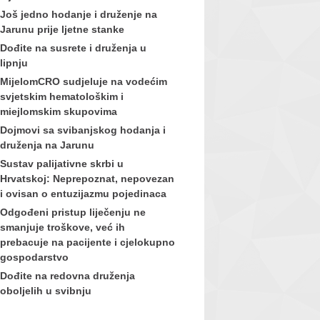
Još jedno hodanje i druženje na
Jarunu prije ljetne stanke
Dođite na susrete i druženja u
lipnju
MijelomCRO sudjeluje na vodećim
svjetskim hematološkim i
miejlomskim skupovima
Dojmovi sa svibanjskog hodanja i
druženja na Jarunu
Sustav palijativne skrbi u
Hrvatskoj: Neprepoznat, nepovezan
i ovisan o entuzijazmu pojedinaca
Odgođeni pristup liječenju ne
smanjuje troškove, već ih
prebacuje na pacijente i cjelokupno
gospodarstvo
Dođite na redovna druženja
oboljelih u svibnju