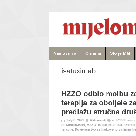
Naslovnica
O nama
Što je MM
isatuximab
HZZO odbio molbu za
terapija za oboljele z
predlažu stručna druš
July 8, 2023
Aktivnosti
antiCD38 monok
dexamethason
,
HZZO
,
isatuximab
,
karfilzomib
terapije
,
Povjerenstvo za lijekove
,
prva linija li