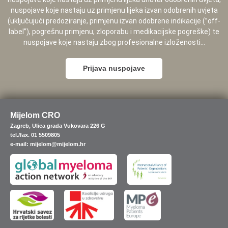
nuspojave koje nastaju uz primjenu lijeka izvan odobrenih uvjeta
(uključujući predoziranje, primjenu izvan odobrene indikacije (”off-
label”), pogrešnu primjenu, zloporabu i medikacijske pogreške) te
nuspojave koje nastaju zbog profesionalne izloženosti...
Prijava nuspojave
Mijelom CRO
Zagreb, Ulica grada Vukovara 226 G
tel./fax. 01 5509805
e-mail: mijelom@mijelom.hr