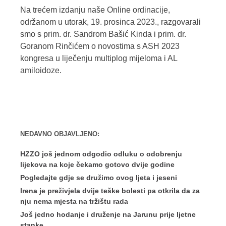
Na trećem izdanju naše Online ordinacije,
održanom u utorak, 19. prosinca 2023., razgovarali
smo s prim. dr. Sandrom Bašić Kinda i prim. dr.
Goranom Rinčićem o novostima s ASH 2023
kongresa u liječenju multiplog mijeloma i AL
amiloidoze.
NEDAVNO OBJAVLJENO:
HZZO još jednom odgodio odluku o odobrenju
lijekova na koje čekamo gotovo dvije godine
Pogledajte gdje se družimo ovog ljeta i jeseni
Irena je preživjela dvije teške bolesti pa otkrila da za
nju nema mjesta na tržištu rada
Još jedno hodanje i druženje na Jarunu prije ljetne
stanke