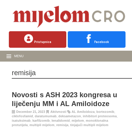
Pristupnica
Facebook
MENU
remisija
Novosti s ASH 2023 kongresa u
liječenju MM i AL Amiloidoze
December 21, 2023
Aktivnosti
AL Amiloidoza
,
bortezomib
,
ciklofosfamid
,
daratumumab
,
deksametazon
,
inhibitori proteosoma
,
isatuksimab
,
karfilzomib
,
lenalidomid
,
mijelom
,
monoklonalna
protutijela
,
multipli mijelom
,
remisija
,
tinjajući multipli mijelom