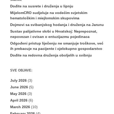
Dođite na susrete i druženja u lipnju
MijelomCRO sudjeluje na vodećim svjetskim
hematološkim i miejlomskim skupovima
Dojmovi sa svibanjskog hodanja i druženja na Jarunu
Sustav palijativne skrbi u Hrvatskoj: Neprepoznat,
nepovezan i ovisan o entuzijazmu pojedinaca
Odgođeni pristup liječenju ne smanjuje troškove, već
ih prebacuje na pacijente i cjelokupno gospodarstvo
Dođite na redovna druženja oboljelih u svibnju
SVE OBJAVE:
July 2026
(3)
June 2026
(5)
May 2026
(3)
April 2026
(6)
March 2026
(10)
February 2026
(4)