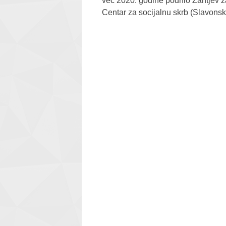
već 2020. godine podnio Zahtjev z
Centar za socijalnu skrb (Slavonski 