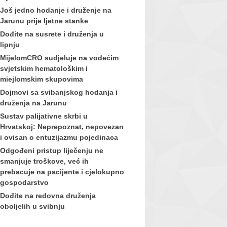
Još jedno hodanje i druženje na
Jarunu prije ljetne stanke
Dođite na susrete i druženja u
lipnju
MijelomCRO sudjeluje na vodećim
svjetskim hematološkim i
miejlomskim skupovima
Dojmovi sa svibanjskog hodanja i
druženja na Jarunu
Sustav palijativne skrbi u
Hrvatskoj: Neprepoznat, nepovezan
i ovisan o entuzijazmu pojedinaca
Odgođeni pristup liječenju ne
smanjuje troškove, već ih
prebacuje na pacijente i cjelokupno
gospodarstvo
Dođite na redovna druženja
oboljelih u svibnju