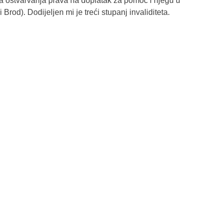
a ostvarvanja prava na doplatak za pomoć i njegu u
Brod). Dodijeljen mi je treći stupanj invaliditeta.