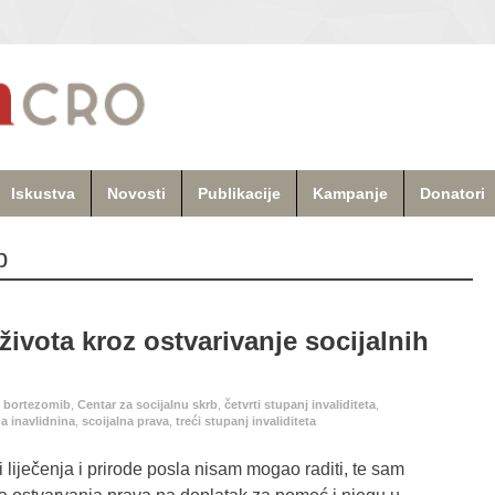
Iskustva
Novosti
Publikacije
Kampanje
Donatori
b
života kroz ostvarivanje socijalnih
,
bortezomib
,
Centar za socijalnu skrb
,
četvrti stupanj invaliditeta
,
a inavlidnina
,
scoijalna prava
,
treći stupanj invaliditeta
 liječenja i prirode posla nisam mogao raditi, te sam