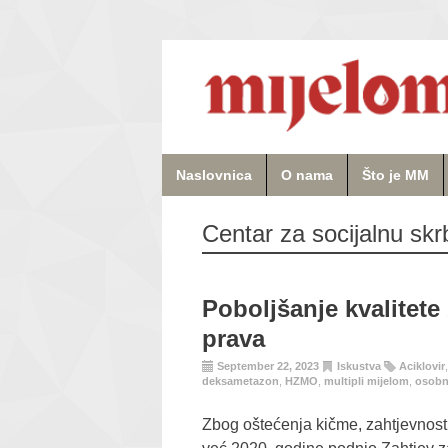
Naslovnica
O nama
Što je MM
Centar za socijalnu skr
Poboljšanje kvalitete 
prava
September 22, 2023
Iskustva
Aciklovir
deksametazon
,
HZMO
,
multipli mijelom
,
osobn
Zbog oštećenja kičme, zahtjevnosti