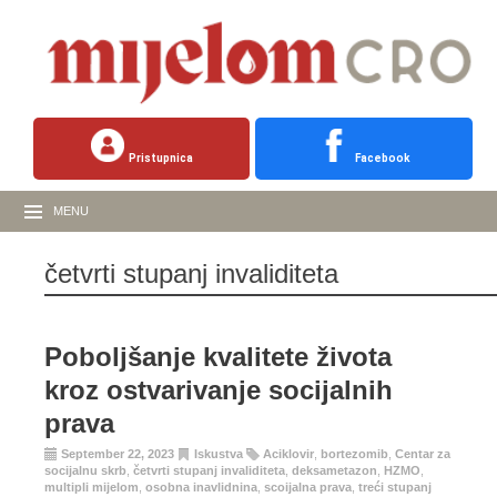
Pristupnica
Facebook
MENU
četvrti stupanj invaliditeta
Poboljšanje kvalitete života
kroz ostvarivanje socijalnih
prava
September 22, 2023
Iskustva
Aciklovir
,
bortezomib
,
Centar za
socijalnu skrb
,
četvrti stupanj invaliditeta
,
deksametazon
,
HZMO
,
multipli mijelom
,
osobna inavlidnina
,
scoijalna prava
,
treći stupanj