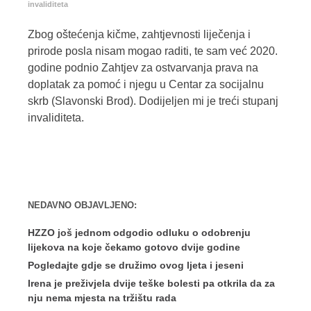
invaliditeta
Zbog oštećenja kičme, zahtjevnosti liječenja i
prirode posla nisam mogao raditi, te sam već 2020.
godine podnio Zahtjev za ostvarvanja prava na
doplatak za pomoć i njegu u Centar za socijalnu
skrb (Slavonski Brod). Dodijeljen mi je treći stupanj
invaliditeta.
NEDAVNO OBJAVLJENO:
HZZO još jednom odgodio odluku o odobrenju
lijekova na koje čekamo gotovo dvije godine
Pogledajte gdje se družimo ovog ljeta i jeseni
Irena je preživjela dvije teške bolesti pa otkrila da za
nju nema mjesta na tržištu rada