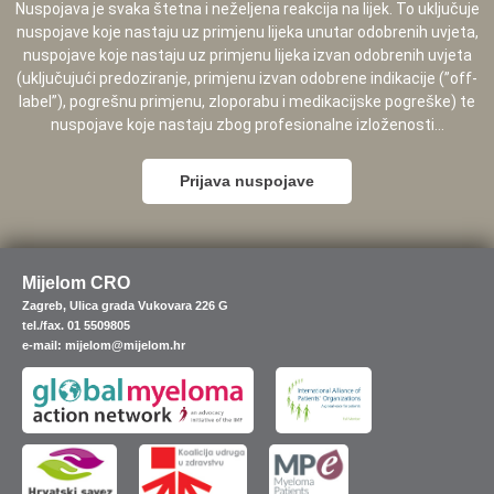
Nuspojava je svaka štetna i neželjena reakcija na lijek. To uključuje
nuspojave koje nastaju uz primjenu lijeka unutar odobrenih uvjeta,
nuspojave koje nastaju uz primjenu lijeka izvan odobrenih uvjeta
(uključujući predoziranje, primjenu izvan odobrene indikacije (”off-
label”), pogrešnu primjenu, zloporabu i medikacijske pogreške) te
nuspojave koje nastaju zbog profesionalne izloženosti...
Prijava nuspojave
Mijelom CRO
Zagreb, Ulica grada Vukovara 226 G
tel./fax. 01 5509805
e-mail: mijelom@mijelom.hr