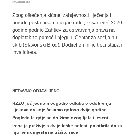
invaliditeta
Zbog oštećenja kičme, zahtjevnosti liječenja i
prirode posla nisam mogao raditi, te sam već 2020.
godine podnio Zahtjev za ostvarvanja prava na
doplatak za pomoć i njegu u Centar za socijalnu
skrb (Slavonski Brod). Dodijeljen mi je treći stupanj
invaliditeta.
NEDAVNO OBJAVLJENO:
HZZO još jednom odgodio odluku o odobrenju
lijekova na koje čekamo gotovo dvije godine
Pogledajte gdje se družimo ovog ljeta i jeseni
Irena je preživjela dvije teške bolesti pa otkrila da za
nju nema mjesta na tržištu rada