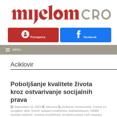
Pristupnica
Facebook
MENU
Aciklovir
Poboljšanje kvalitete života
kroz ostvarivanje socijalnih
prava
September 22, 2023
Iskustva
Aciklovir
,
bortezomib
,
Centar za
socijalnu skrb
,
četvrti stupanj invaliditeta
,
deksametazon
,
HZMO
,
multipli mijelom
,
osobna inavlidnina
,
scoijalna prava
,
treći stupanj