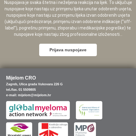
Nuspojava je svaka štetna i neželjena reakcija na lijek. To uključuje
nuspojave koje nastaju uz primjenu lijeka unutar odobrenih uvjeta,
nuspojave koje nastaju uz primjenu lijeka izvan odobrenih uvjeta
(uključujući predoziranje, primjenu izvan odobrene indikacije (”off-
label”), pogrešnu primjenu, zloporabu i medikacijske pogreške) te
nuspojave koje nastaju zbog profesionalne izloženosti...
Prijava nuspojave
Mijelom CRO
Zagreb, Ulica grada Vukovara 226 G
tel./fax. 01 5509805
e-mail: mijelom@mijelom.hr