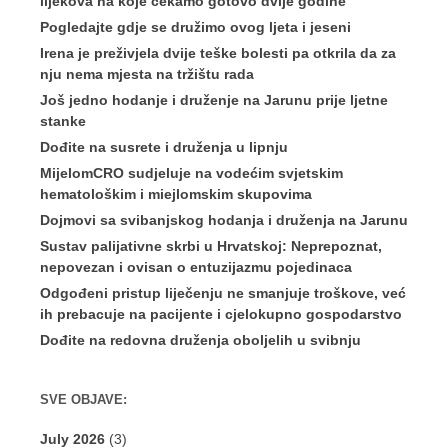
lijekova na koje čekamo gotovo dvije godine
Pogledajte gdje se družimo ovog ljeta i jeseni
Irena je preživjela dvije teške bolesti pa otkrila da za
nju nema mjesta na tržištu rada
Još jedno hodanje i druženje na Jarunu prije ljetne
stanke
Dođite na susrete i druženja u lipnju
MijelomCRO sudjeluje na vodećim svjetskim
hematološkim i miejlomskim skupovima
Dojmovi sa svibanjskog hodanja i druženja na Jarunu
Sustav palijativne skrbi u Hrvatskoj: Neprepoznat,
nepovezan i ovisan o entuzijazmu pojedinaca
Odgođeni pristup liječenju ne smanjuje troškove, već
ih prebacuje na pacijente i cjelokupno gospodarstvo
Dođite na redovna druženja oboljelih u svibnju
SVE OBJAVE:
July 2026
(3)