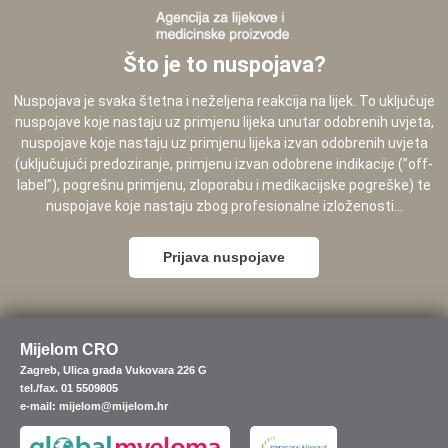
Što je to nuspojava?
Nuspojava je svaka štetna i neželjena reakcija na lijek. To uključuje
nuspojave koje nastaju uz primjenu lijeka unutar odobrenih uvjeta,
nuspojave koje nastaju uz primjenu lijeka izvan odobrenih uvjeta
(uključujući predoziranje, primjenu izvan odobrene indikacije (”off-
label”), pogrešnu primjenu, zloporabu i medikacijske pogreške) te
nuspojave koje nastaju zbog profesionalne izloženosti...
Prijava nuspojave
Mijelom CRO
Zagreb, Ulica grada Vukovara 226 G
tel./fax. 01 5509805
e-mail: mijelom@mijelom.hr