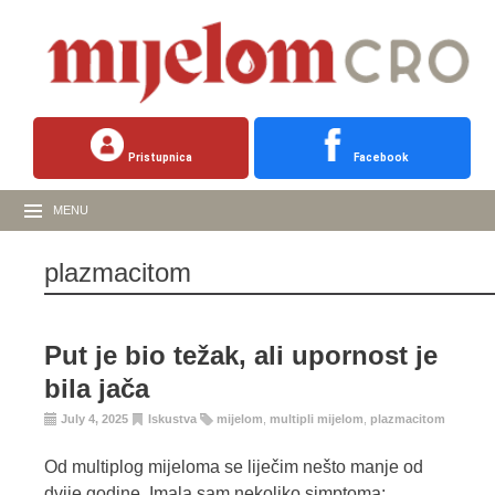
Pristupnica
Facebook
MENU
plazmacitom
Put je bio težak, ali upornost je
bila jača
July 4, 2025
Iskustva
mijelom
,
multipli mijelom
,
plazmacitom
Od multiplog mijeloma se liječim nešto manje od
dvije godine. Imala sam nekoliko simptoma: