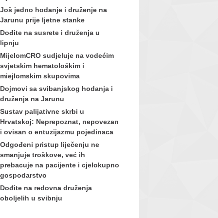
Još jedno hodanje i druženje na
Jarunu prije ljetne stanke
Dođite na susrete i druženja u
lipnju
MijelomCRO sudjeluje na vodećim
svjetskim hematološkim i
miejlomskim skupovima
Dojmovi sa svibanjskog hodanja i
druženja na Jarunu
Sustav palijativne skrbi u
Hrvatskoj: Neprepoznat, nepovezan
i ovisan o entuzijazmu pojedinaca
Odgođeni pristup liječenju ne
smanjuje troškove, već ih
prebacuje na pacijente i cjelokupno
gospodarstvo
Dođite na redovna druženja
oboljelih u svibnju