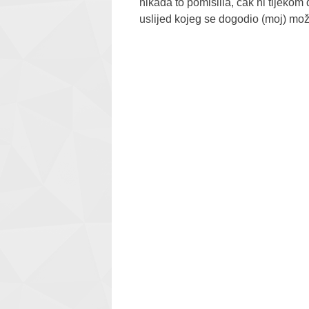
nikada to pomislila, čak ni tijekom 
uslijed kojeg se dogodio (moj) mož