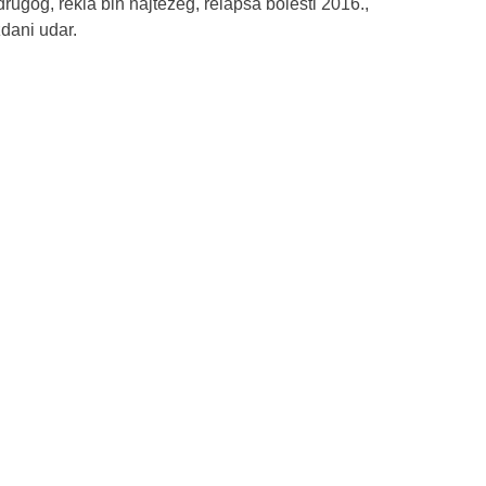
drugog, rekla bih najtežeg, relapsa bolesti 2016.,
dani udar.