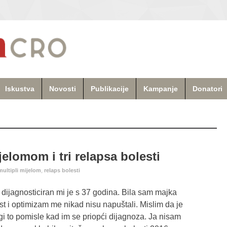
Iskustva
Novosti
Publikacije
Kampanje
Donatori
jelomom i tri relapsa bolesti
multipli mijelom
,
relaps bolesti
) dijagnosticiran mi je s 37 godina. Bila sam majka
st i optimizam me nikad nisu napuštali. Mislim da je
gi to pomisle kad im se priopći dijagnoza. Ja nisam