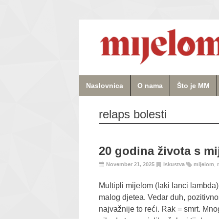
Naslovnica
O nama
Što je MM
relaps bolesti
20 godina života s mi
November 21, 2025
Iskustva
mijelom
,
Multipli mijelom (laki lanci lambda
malog djetea. Vedar duh, pozitivno
najvažnije to reći. Rak = smrt. Mno