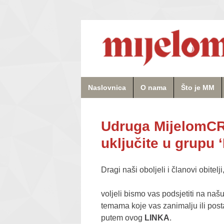
Naslovnica
O nama
Što je MM
Udruga MijelomCRO
uključite u grupu ‘
Dragi naši oboljeli i članovi obitelji
voljeli bismo vas podsjetiti na naš
temama koje vas zanimalju ili post
putem ovog
LINKA
.