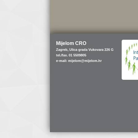
Mijelom CRO
Zagreb, Ulica grada Vukovara 226 G
tel./fax. 01 5509805
e-mail: mijelom@mijelom.hr