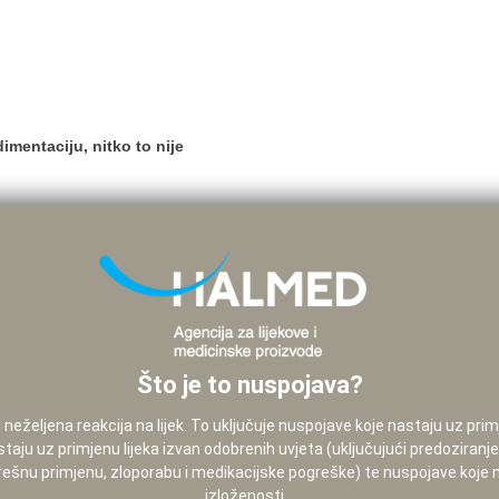
mentaciju, nitko to nije
Što je to nuspojava?
neželjena reakcija na lijek. To uključuje nuspojave koje nastaju uz pri
staju uz primjenu lijeka izvan odobrenih uvjeta (uključujući predoziranj
pogrešnu primjenu, zloporabu i medikacijske pogreške) te nuspojave koje
izloženosti...