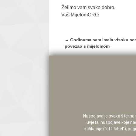
Želimo vam svako dobro.
Vaš MijelomCRO
Post
←
Godinama sam imala visoku sedi
navigation
povezao s mijelomom
Nuspojava je svaka štetna i 
uvjeta, nuspojave koje na
indikacije (”off-label”), 