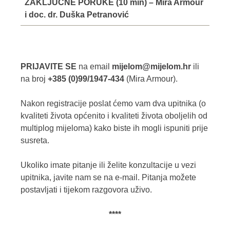
ZAKLJUČNE PORUKE (10 min) – Mira Armour
i doc. dr. Duška Petranović
PRIJAVITE SE
na email
mijelom@mijelom.hr
ili
na broj
+385 (0)99/1947-434
(Mira Armour).
Nakon registracije poslat ćemo vam dva upitnika (o
kvaliteti života općenito i kvaliteti života oboljelih od
multiplog mijeloma) kako biste ih mogli ispuniti prije
susreta.
Ukoliko imate pitanje ili želite konzultacije u vezi
upitnika, javite nam se na e-mail. Pitanja možete
postavljati i tijekom razgovora uživo.
****