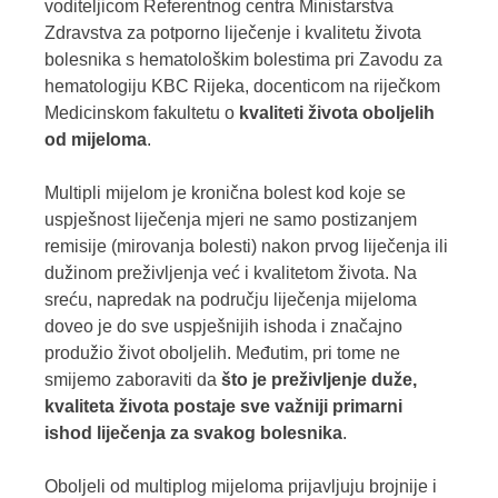
voditeljicom Referentnog centra Ministarstva
Zdravstva za potporno liječenje i kvalitetu života
bolesnika s hematološkim bolestima pri Zavodu za
hematologiju KBC Rijeka, docenticom na riječkom
Medicinskom fakultetu o
kvaliteti života oboljelih
od mijeloma
.
Multipli mijelom je kronična bolest kod koje se
uspješnost liječenja mjeri ne samo postizanjem
remisije (mirovanja bolesti) nakon prvog liječenja ili
dužinom preživljenja već i kvalitetom života. Na
sreću, napredak na području liječenja mijeloma
doveo je do sve uspješnijih ishoda i značajno
produžio život oboljelih. Međutim, pri tome ne
smijemo zaboraviti da
što je preživljenje duže,
kvaliteta života postaje sve važniji primarni
ishod liječenja za svakog bolesnika
.
Oboljeli od multiplog mijeloma prijavljuju brojnije i