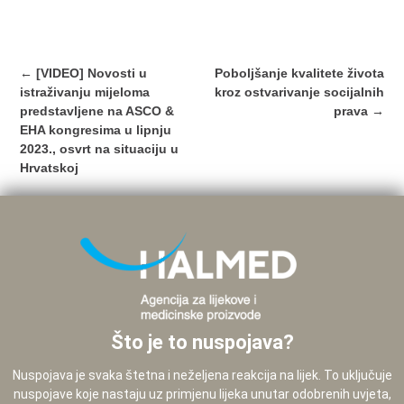
Post
←
[VIDEO] Novosti u
Poboljšanje kvalitete života
navigation
istraživanju mijeloma
kroz ostvarivanje socijalnih
predstavljene na ASCO &
prava
→
EHA kongresima u lipnju
2023., osvrt na situaciju u
Hrvatskoj
Što je to nuspojava?
Nuspojava je svaka štetna i neželjena reakcija na lijek. To uključuje
nuspojave koje nastaju uz primjenu lijeka unutar odobrenih uvjeta,