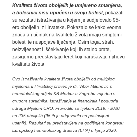
Kvaliteta života oboljelih je umjereno smanjena,
a bolesnici nisu upućeni u svoju bolest
, pokazali
su rezultati istraživanja u kojem je sudjelovalo 95-
ero oboljelih iz Hrvatske. Pokazalo se kako veoma
značajan učinak na kvalitetu života imaju simptomi
bolesti te nuspojave liječenja. Osim toga, strah,
neizvijesnost i iščekivanje koji ih stalno prate,
zasigurno predstavljaju teret koji narušavaju njihovu
kvalitetu života.
Ovo istraživanje kvalitete života oboljelih od multiplog
mijeloma u Hrvatskoj proveo je dr. Vibor Milunović s
hematološkog odjela KB Merkur u Zagrebu zajedno s
grupom suradnika. Istraživanje je financirala i poduprla
udruga Mijelom CRO. Provodilo se tijekom 2019. i 2020.
na 235 oboljelih (95 ih je odgovorilo na postavljeni
upitnik). Rezultati su predstavljeni na godišnjem kongresu
Europskog hematološkog društva (EHA) u lipnju 2020.