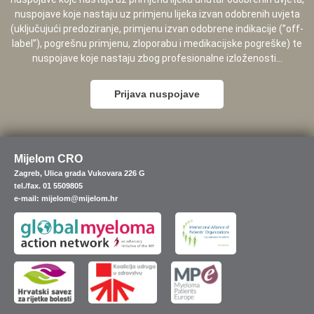
nuspojave koje nastaju uz primjenu lijeka izvan odobrenih uvjeta
(uključujući predoziranje, primjenu izvan odobrene indikacije (”off-
label”), pogrešnu primjenu, zloporabu i medikacijske pogreške) te
nuspojave koje nastaju zbog profesionalne izloženosti...
Prijava nuspojave
Mijelom CRO
Zagreb, Ulica grada Vukovara 226 G
tel./fax. 01 5509805
e-mail: mijelom@mijelom.hr