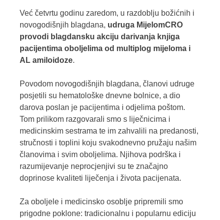
Već četvrtu godinu zaredom, u razdoblju božićnih i
novogodišnjih blagdana,
udruga MijelomCRO
provodi blagdansku akciju darivanja knjiga
pacijentima oboljelima od multiplog mijeloma i
AL amiloidoze
.
Povodom novogodišnjih blagdana, članovi udruge
posjetili su hematološke dnevne bolnice, a dio
darova poslan je pacijentima i odjelima poštom.
Tom prilikom razgovarali smo s liječnicima i
medicinskim sestrama te im zahvalili na predanosti,
stručnosti i toplini koju svakodnevno pružaju našim
članovima i svim oboljelima. Njihova podrška i
razumijevanje neprocjenjivi su te značajno
doprinose kvaliteti liječenja i života pacijenata.
Za oboljele i medicinsko osoblje pripremili smo
prigodne poklone: tradicionalnu i popularnu ediciju