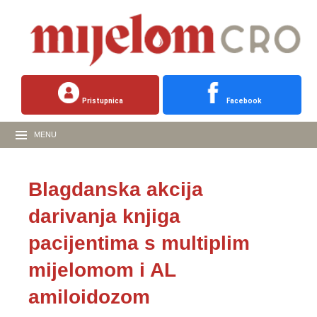
Pristupnica
Facebook
MENU
Blagdanska akcija
darivanja knjiga
pacijentima s multiplim
mijelomom i AL
amiloidozom