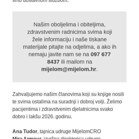
smo dostavnom službom.
Našim oboljelima i obiteljima,
zdravstvenim radnicima svima koji
žele informaciju i naše tiskane
materijale pitajte na odjelima, a ako ih
nemaju javite nam se na
097 677
8437
ili mailom na
mijelom@mijelom.hr
.
Zahvaljujemo našim članovima koji su knjige nosili
te svima ostalima na suradnji i dobroj volji. Želimo
pacijentima i zdravstvenim djelatnicima svako
dobro i lakšu 2026. godinu.
Ana Tudor
, tajnica udruge MijelomCRO
Mira Armour
, izvršna direktorica udruge