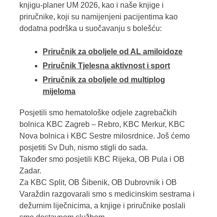
knjigu-planer UM 2026, kao i naše knjige i
priručnike, koji su namijenjeni pacijentima kao
dodatna podrška u suočavanju s bolešću:
Priručnik za oboljele od AL amiloidoze
Priručnik Tjelesna aktivnost i sport
Priručnik za oboljele od multiplog
mijeloma
Posjetili smo hematološke odjele zagrebačkih
bolnica KBC Zagreb – Rebro, KBC Merkur, KBC
Nova bolnica i KBC Sestre milosrdnice. Još ćemo
posjetiti Sv Duh, nismo stigli do sada.
Također smo posjetili KBC Rijeka, OB Pula i OB
Zadar.
Za KBC Split, OB Šibenik, OB Dubrovnik i OB
Varaždin razgovarali smo s medicinskim sestrama i
dežurnim liječnicima, a knjige i priručnike poslali