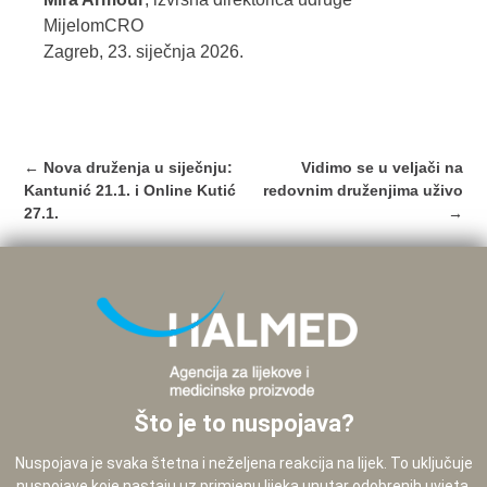
MijelomCRO
Zagreb, 23. siječnja 2026.
Post
←
Nova druženja u siječnju:
Vidimo se u veljači na
navigation
Kantunić 21.1. i Online Kutić
redovnim druženjima uživo
27.1.
→
Što je to nuspojava?
Nuspojava je svaka štetna i neželjena reakcija na lijek. To uključuje
nuspojave koje nastaju uz primjenu lijeka unutar odobrenih uvjeta,