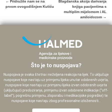
Post
←
Pridružite nam se na
Blagdanska akcija darivanja
navigation
prvom ovogodišnjem Kutiću
knjiga pacijentima s
multiplim mijelomom i AL
amiloidozom
→
Što je to nuspojava?
Nuspojava je svaka štetna i neželjena reakcija na lijek. To uključuje
nuspojave koje nastaju uz primjenu lijeka unutar odobrenih uvjeta,
nuspojave koje nastaju uz primjenu lijeka izvan odobrenih uvjeta
(uključujući predoziranje, primjenu izvan odobrene indikacije (”off-
label”), pogrešnu primjenu, zloporabu i medikacijske pogreške) te
nuspojave koje nastaju zbog profesionalne izloženosti...