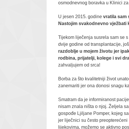
osmodnevnog boravka u Klinici za i
U jesen 2015. godine
vratila sam
Nastojim svakodnevno vježbati k
Tijekom liječenja susrela sam se s
dvije godine od transplantacije, još
razdoblje u mojem životu jer ipak
rodbina, prijatelji, kolege i svi 
zahvaljujem od srca!
Borba za što kvalitetniji život unat
zanemariti jer ona donosi snagu ka
Smatram da je informiranost pacije
nisam znala ništa o njoj. Željela 
gospođe Ljiljane Pomper, kojeg sam
jer liječnici su često preoptereće
lijekovima, možemo se aktivno postav