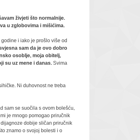
avam živjeti što normalnije.
va u zglobovima i mišićima.
odine i iako je prošlo više od
 svjesna sam da je ovo dobro
nsko osoblje, moja obitelj,
koji su uz mene i danas.
Svima
psihičke. Ni duhovnost ne treba
Kad sam se suočila s ovom bolešću,
me mi je mnogo pomogao priručnik
dijagnoze dobije sličan priručnik
to znamo o svojoj bolesti i o