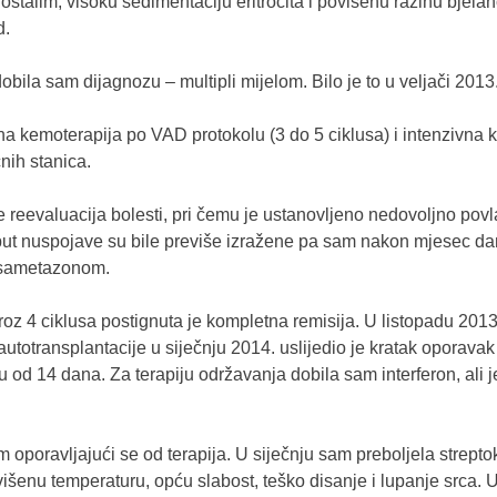
stalim, visoku sedimentaciju eritrocita i povišenu razinu bjelan
d.
obila sam dijagnozu – multipli mijelom. Bilo je to u veljači 201
odna kemoterapija po VAD protokolu (3 do 5 ciklusa) i intenzivna
nih stanica.
e reevaluacija bolesti, pri čemu je ustanovljeno nedovoljno povl
 put nuspojave su bile previše izražene pa sam nakon mjesec dana
ksametazonom.
roz 4 ciklusa postignuta je kompletna remisija. U listopadu 2013
totransplantacije u siječnju 2014. uslijedio je kratak oporavak 
od 14 dana. Za terapiju održavanja dobila sam interferon, ali 
 oporavljajući se od terapija. U siječnju sam preboljela strept
išenu temperaturu, opću slabost, teško disanje i lupanje srca. 