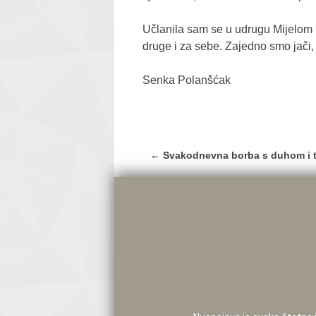
Učlanila sam se u udrugu Mijelom 
druge i za sebe. Zajedno smo jači
Senka Polanšćak
Post
←
Svakodnevna borba s duhom i t
navigation