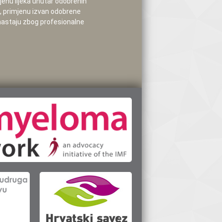
mjenu lijeka unutar odobrenih
e, primjenu izvan odobrene
 nastaju zbog profesionalne