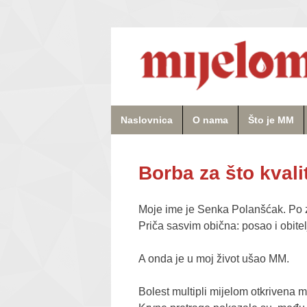
Naslovnica
O nama
Što je MM
Borba za što kvalit
Moje ime je Senka Polanšćak. Po z
Priča sasvim obična: posao i obitelj
A onda je u moj život ušao MM.
Bolest multipli mijelom otkrivena 