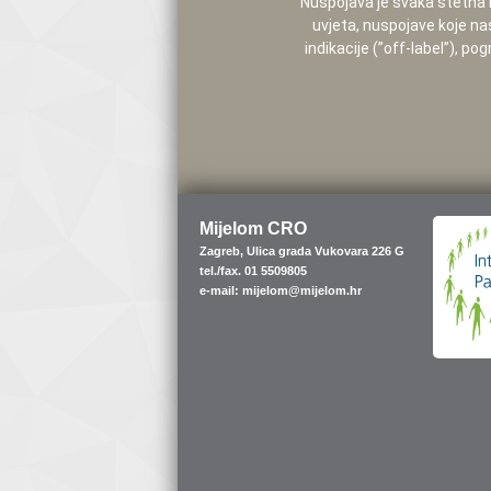
Nuspojava je svaka štetna i 
uvjeta, nuspojave koje na
indikacije (”off-label”), 
Mijelom CRO
Zagreb, Ulica grada Vukovara 226 G
tel./fax. 01 5509805
e-mail: mijelom@mijelom.hr