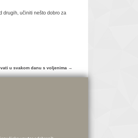
drugih, učiniti nešto dobro za
živati u svakom danu s voljenima
→