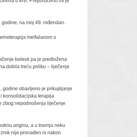
čevina u krvi. Preporučeno mi je
3. godine, na moj 49. rođendan.
 kemoterapija melfalanom s
ačenje bolesti pa je predložena
 dobila treću priliku – liječenje
. godine obavljeno je prikupljanje
i konsolidacijska terapija
je zbog nepodnošenja liječenje
okoknu anginu, a u travnju neku
Uzrok nije pronađen ni nakon