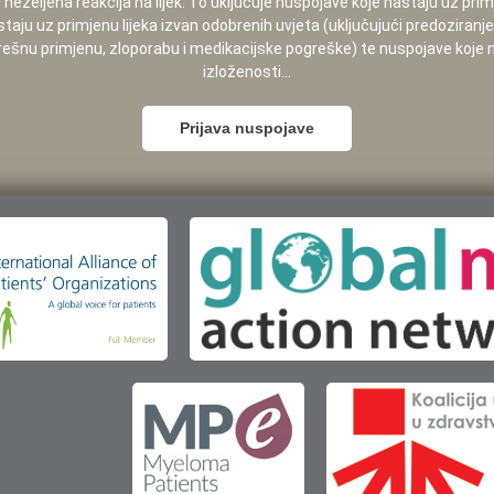
neželjena reakcija na lijek. To uključuje nuspojave koje nastaju uz pri
staju uz primjenu lijeka izvan odobrenih uvjeta (uključujući predoziranj
pogrešnu primjenu, zloporabu i medikacijske pogreške) te nuspojave koje
izloženosti...
Prijava nuspojave