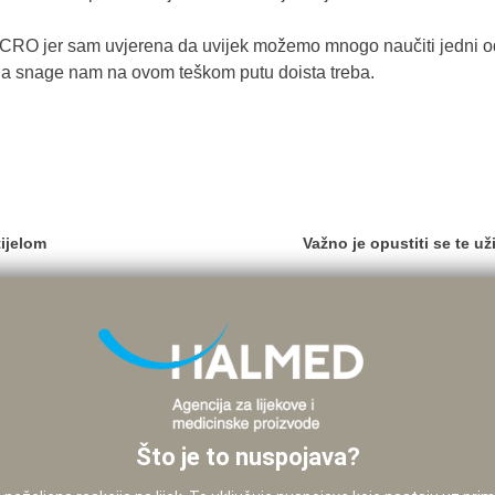
CRO jer sam uvjerena da uvijek možemo mnogo naučiti jedni od 
, a snage nam na ovom teškom putu doista treba.
ijelom
Važno je opustiti se te u
Što je to nuspojava?