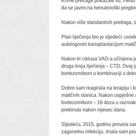
Krvne pretrage pokazale su, među o
da se javim na hematološki pregle
Nakon više standardnih pretraga, d
Plan liječenja bio je sljedeći: uv
autolognom transplantacijom matič
Nakon tri ciklusa VAD-a učinjena j
druga linija liječenja – CTD. Ovaj
bortezomibom u kombinaciji s de
Dobro sam reagirala na terapiju i k
matičnih stanica. Nakon uspješne au
bortezomibom – 16 doza u razmaku 
prekinuto nakon mjesec dana.
Sljedeću, 2015. godinu provela sam
zagonetnu infekciju. Imala sam pov