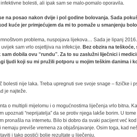
nfektivne bolesti, ali ipak sam se malo-pomalo oporavila.
 se na posao nakon dvije i pol godine bolovanja. Sada pokuš
od kuće jer primjećujem da mi to pomaže u smanjenju bolo
 mnoštvom problema, nuspojava lijekova… Sada je lipanj 2016. g
 uvijek sam vrlo osjetljiva na infekcije.
Bez obzira na teškoće,
 sam dobila ovu “rundu”. Za to su zaslužni liječnici i medici
dragi ljudi koji su mi pružili potporu u mojim teškim danima i 
oč bolesti nije laka. Treba upregnuti sve svoje snage – fizičke i 
d je najteže.
nta o multipli mijelomu i o mogućnostima liječenja vrlo bitna. 
sam upoznati “neprijatelja” da se protiv njega lakše borim. U to
 pronašla na internetu. Bilo bi dobro da svaki pacijent već kod 
ni i nemaju previše vremena za objašnjavanje. Osim toga, kad neš
iti i tako postići bolje rezultate u liječenju.