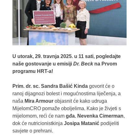
U utorak, 29. travnja 2025. u 11 sati, pogledajte
naše gostovanje u emisiji
Dr. Beck
na Prvom
programu HRT-a!
Prim. dr. sc. Sandra Bašić Kinda
govorit će o
ranoj dijagnozi bolest i mogućnostima liječenja, a
naša
Mira Armour
objasnit će kako udruga
MijelomCRO pomaže oboljelima.
Kako je živjeti s
mijelomom, reći će nam
gđa. Nevenka Cimerman
,
dok će nutricionistkinja
Josipa Matanić
podijeliti
savjete o prehrani.