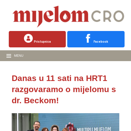
Pristupnica
Facebook
MENU
Danas u 11 sati na HRT1
razgovaramo o mijelomu s
dr. Beckom!