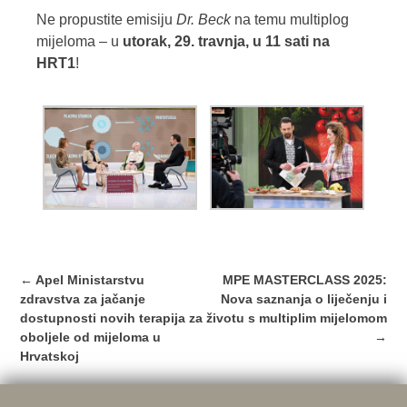
Ne propustite emisiju
Dr. Beck
na temu multiplog
mijeloma – u
utorak, 29. travnja, u 11 sati na
HRT1
!
Post
←
Apel Ministarstvu
MPE MASTERCLASS 2025:
navigation
zdravstva za jačanje
Nova saznanja o liječenju i
dostupnosti novih terapija za
životu s multiplim mijelomom
oboljele od mijeloma u
→
Hrvatskoj