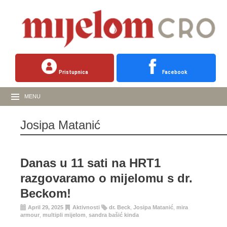
Pristupnica
Facebook
MENU
Josipa Matanić
Danas u 11 sati na HRT1
razgovaramo o mijelomu s dr.
Beckom!
April 29, 2025
Aktivnosti
dr. Beck
,
Josipa Matanić
,
mira
armour
,
multipli mijelom
,
sandra bašić kinda