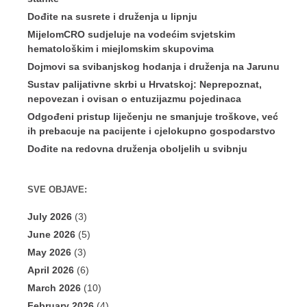
Dođite na susrete i druženja u lipnju
MijelomCRO sudjeluje na vodećim svjetskim
hematološkim i miejlomskim skupovima
Dojmovi sa svibanjskog hodanja i druženja na Jarunu
Sustav palijativne skrbi u Hrvatskoj: Neprepoznat,
nepovezan i ovisan o entuzijazmu pojedinaca
Odgođeni pristup liječenju ne smanjuje troškove, već
ih prebacuje na pacijente i cjelokupno gospodarstvo
Dođite na redovna druženja oboljelih u svibnju
SVE OBJAVE:
July 2026
(3)
June 2026
(5)
May 2026
(3)
April 2026
(6)
March 2026
(10)
February 2026
(4)