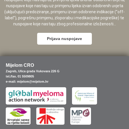
nuspojave koje nastaju uz primjenu lijeka izvan odobrenih uvjeta
(uključujući predoziranje, primjenu izvan odobrene indikacije (”off-
label”), pogrešnu primjenu, zloporabu i medikacijske pogreške) te
nuspojave koje nastaju zbog profesionalne izloženosti...
Prijava nuspojave
Mijelom CRO
Zagreb, Ulica grada Vukovara 226 G
tel./fax. 01 5509805
e-mail: mijelom@mijelom.hr