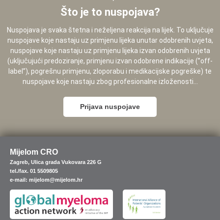
Što je to nuspojava?
Nuspojava je svaka štetna i neželjena reakcija na lijek. To uključuje
nuspojave koje nastaju uz primjenu lijeka unutar odobrenih uvjeta,
nuspojave koje nastaju uz primjenu lijeka izvan odobrenih uvjeta
(uključujući predoziranje, primjenu izvan odobrene indikacije (”off-
label”), pogrešnu primjenu, zloporabu i medikacijske pogreške) te
nuspojave koje nastaju zbog profesionalne izloženosti...
Prijava nuspojave
Mijelom CRO
Zagreb, Ulica grada Vukovara 226 G
tel./fax. 01 5509805
e-mail: mijelom@mijelom.hr