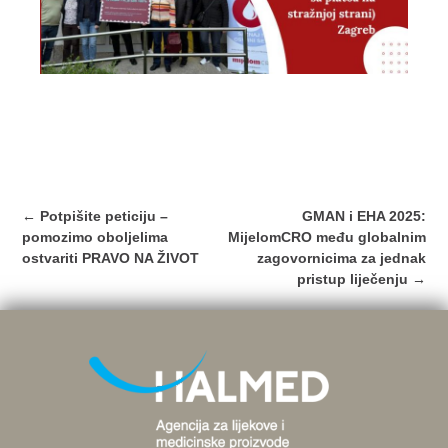
Post
←
Potpišite peticiju –
GMAN i EHA 2025:
navigation
pomozimo oboljelima
MijelomCRO među globalnim
ostvariti PRAVO NA ŽIVOT
zagovornicima za jednak
pristup liječenju
→