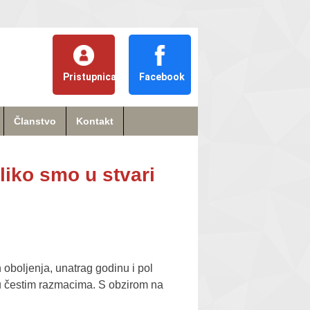
Pristupnica
Facebook
Članstvo
Kontakt
iko smo u stvari
h oboljenja, unatrag godinu i pol
e u čestim razmacima. S obzirom na