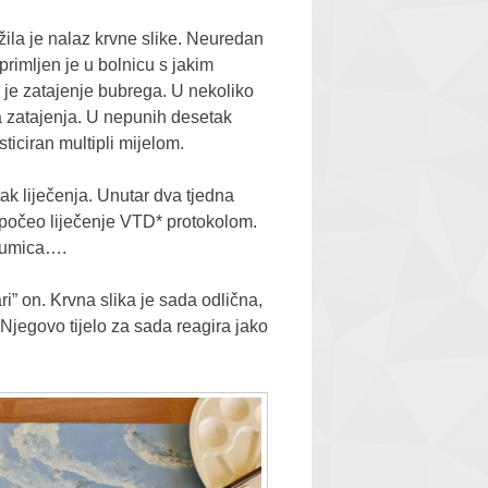
ažila je nalaz krvne slike. Neuredan
rimljen je u bolnicu s jakim
 je zatajenje bubrega. U nekoliko
ka zatajenja. U nepunih desetak
sticiran multipli mijelom.
tak liječenja. Unutar dva tjedna
apočeo liječenje VTD* protokolom.
doumica….
ri” on. Krvna slika je sada odlična,
 Njegovo tijelo za sada reagira jako