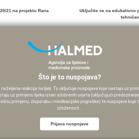
020/21 na projektu Rana
Uključite se na edukativno 
tehniča
Što je to nuspojava?
neželjena reakcija na lijek. To uključuje nuspojave koje nastaju uz pri
staju uz primjenu lijeka izvan odobrenih uvjeta (uključujući predoziranj
pogrešnu primjenu, zloporabu i medikacijske pogreške) te nuspojave koje
izloženosti...
Prijava nuspojave