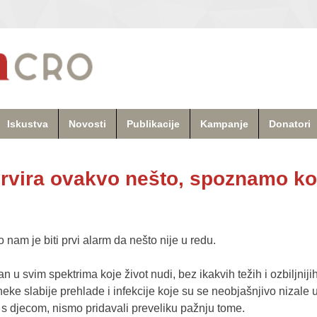
Iskustva
Novosti
Publikacije
Kampanje
Donatori
rvira ovakvo nešto, spoznamo kol
 nam je biti prvi alarm da nešto nije u redu.
n u svim spektrima koje život nudi, bez ikakvih težih i ozbiljniji
 neke slabije prehlade i infekcije koje su se neobjašnjivo nizal
s djecom, nismo pridavali preveliku pažnju tome.