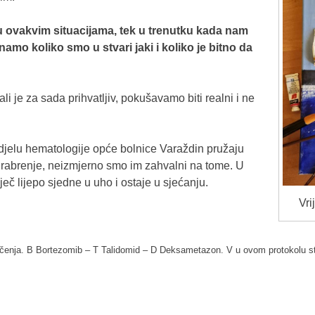
n u ovakvim situacijama, tek u trenutku kada nam
amo koliko smo u stvari jaki i koliko je bitno da
li je za sada prihvatljiv, pokušavamo biti realni i ne
odjelu hematologije opće bolnice Varaždin pružaju
hrabrenje, neizmjerno smo im zahvalni na tome. U
ječ lijepo sjedne u uho i ostaje u sjećanju.
Vri
liječenja. B Bortezomib – T Talidomid – D Deksametazon. V u ovom protokolu s