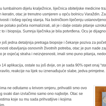
 u lumbalnom dijelu kralježnice, liječnica obiteljske medicine tr
 keratin, otac je trenutno usmjeren u opću bolnicu Varaždin. Zap
ivosti i lošeg općeg stanja. Na bolničkom liječenju ustanovljeno
se polako počela normalizirati, ali je i dalje ostalo pitanje uzro
 to i biopsija. Sumnja liječnika je bila potvrđena. Ocu je dijagno
je još jedna detaljnija pretraga biopsije i čekanje poziva za poče
nosti obavljanja osnovnih životnih potreba, otac je pun nade z
ao je osjećaj straha i neizvjesnosti, imali smo puno pitanja, ne
 14 aplikacija, ostale su još dvije, on je sada 90% opet onaj “sta
vilo, reakcije na lijek su iznenađujuće slabe, jedva primjetne.
ima ne odlutamo u krivom smjeru, prihvatili smo ovo
og svaki dan izvlačimo samo ono najbolje. Otac se
stima koje su mu sada prihvatljive i kojima
im.