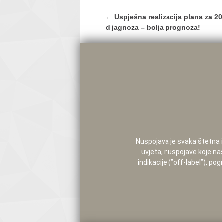
Post
←
Uspješna realizacija plana za 2
navigation
dijagnoza – bolja prognoza!
Nuspojava je svaka štetna i 
uvjeta, nuspojave koje na
indikacije (”off-label”), 