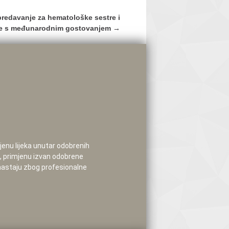
predavanje za hematološke sestre i
re s međunarodnim gostovanjem
→
mjenu lijeka unutar odobrenih
e, primjenu izvan odobrene
 nastaju zbog profesionalne