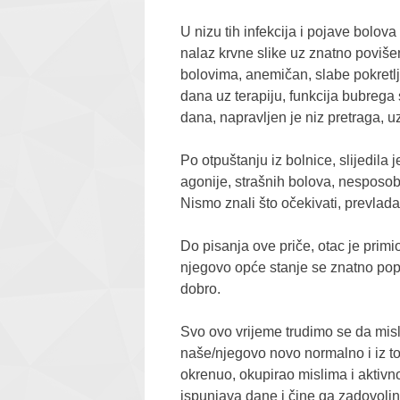
U nizu tih infekcija i pojave bolova
nalaz krvne slike uz znatno povišen
bolovima, anemičan, slabe pokretlj
dana uz terapiju, funkcija bubrega 
dana, napravljen je niz pretraga, uz
Po otpuštanju iz bolnice, slijedila 
agonije, strašnih bolova, nesposob
Nismo znali što očekivati, prevlad
Do pisanja ove priče, otac je primio
njegovo opće stanje se znatno popra
dobro.
Svo ovo vrijeme trudimo se da misl
naše/njegovo novo normalno i iz t
okrenuo, okupirao mislima i aktivno
ispunjava dane i čine ga zadovoljn