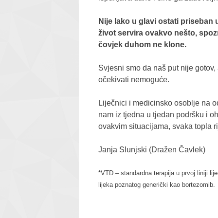
Nije lako u glavi ostati priseba
život servira ovakvo nešto, spozn
čovjek duhom ne klone.
Svjesni smo da naš put nije gotov, a
očekivati nemoguće.
Liječnici i medicinsko osoblje na 
nam iz tjedna u tjedan podršku i o
ovakvim situacijama, svaka topla ri
Janja Slunjski (Dražen Čavlek)
*VTD – standardna terapija u prvoj liniji 
lijeka poznatog generički kao bortezomib.