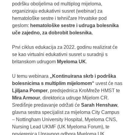
podršku oboljelima od multiplog mijeloma,
organiziraju edukativni susret (webinar) za
hematološke sestre i tehničare Hrvatske pod
geslom:
hematološke sestre i udruga bolesnika
uče zajedno, za dobrobit bolesnika.
Prvi ciklus edukacija za 2022. godinu realizirat će
se kao virtualni edukativni susret u suradnji s
britanskom udrugom
Myeloma UK
.
U temu webinara
„Kontinuirana skrb i podrška
bolesnicima s multiplim mijelomom“
uvest će nas
Ljiljana Pomper
, predsjednica KroMreže HMST te
Mira Armour
, direktorica udruge Mijelom CR.
Središnje predavanje održati će
Sarah Henshaw
,
glavna sestra specijalist za mijeloma City Campus
– Nottingham University Hospital, Myeloma CNS,
Nursing Lead UKMF (UK Myeloma Forum), te
povjerenica Upravnog odbora Myeloma UK.