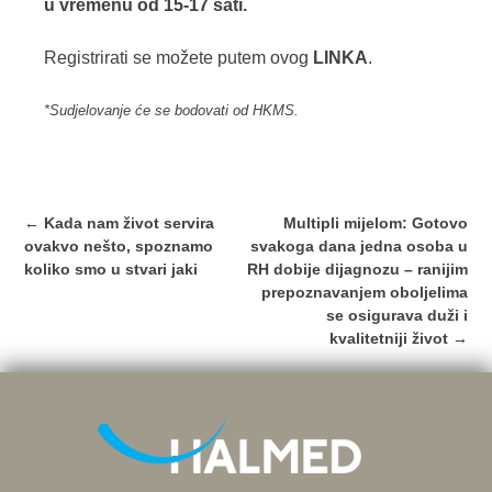
u vremenu od 15-17 sati.
Registrirati se možete putem ovog
LINKA
.
*Sudjelovanje će se bodovati od HKMS.
Post
←
Kada nam život servira
Multipli mijelom: Gotovo
navigation
ovakvo nešto, spoznamo
svakoga dana jedna osoba u
koliko smo u stvari jaki
RH dobije dijagnozu – ranijim
prepoznavanjem oboljelima
se osigurava duži i
kvalitetniji život
→