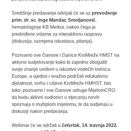
Središnje predavanje odvijati će se uz
prevođenje
prim. dr. sc. Inge Mandac Smoljanović
,
hematologinje KB Merkur, nakon čega je
predviđeno vrijeme za interaktivnu raspravu
(diskusija, razmjena iskustava, pitanja).
Pozivamo sve članove i članice KroMreže HMST na
aktivno sudjelovanje kako bi zajedno obogatili
svoje znanje uvidom u iskustvo vodećih bolnica
Europe, a ujedno i snažno podržali edukativnu
djelatnost, svrhu i ciljeve KroMreže HMHST. Isto
tako, pozivamo i sve članove udruge MijelomCRO
da budu aktivni sudionici u stjecanju novih
spoznaja o multiplom mijelomu, te da sudjeluju u
diskusiji nakon predavanja.
Webinar će se održati u
četvrtak, 14. travnja 2022.