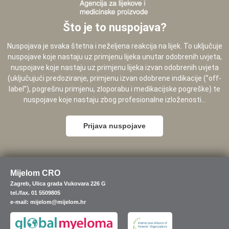
Što je to nuspojava?
Nuspojava je svaka štetna i neželjena reakcija na lijek. To uključuje
nuspojave koje nastaju uz primjenu lijeka unutar odobrenih uvjeta,
nuspojave koje nastaju uz primjenu lijeka izvan odobrenih uvjeta
(uključujući predoziranje, primjenu izvan odobrene indikacije (”off-
label”), pogrešnu primjenu, zloporabu i medikacijske pogreške) te
nuspojave koje nastaju zbog profesionalne izloženosti...
Prijava nuspojave
Mijelom CRO
Zagreb, Ulica grada Vukovara 226 G
tel./fax. 01 5509805
e-mail: mijelom@mijelom.hr