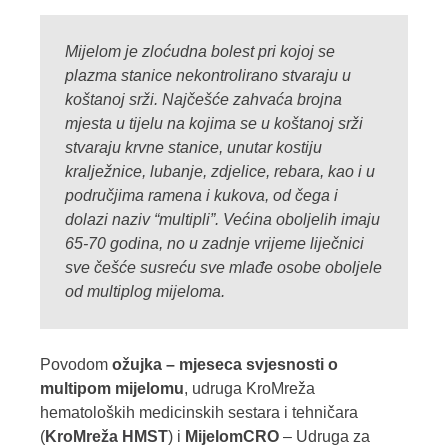
Mijelom je zloćudna bolest pri kojoj se
plazma stanice nekontrolirano stvaraju u
koštanoj srži. Najčešće zahvaća brojna
mjesta u tijelu na kojima se u koštanoj srži
stvaraju krvne stanice, unutar kostiju
kralježnice, lubanje, zdjelice, rebara, kao i u
područjima ramena i kukova, od čega i
dolazi naziv “multipli”. Većina oboljelih imaju
65-70 godina, no u zadnje vrijeme liječnici
sve češće susreću sve mlađe osobe oboljele
od multiplog mijeloma.
Povodom
ožujka – mjeseca svjesnosti o
multipom mijelomu
, udruga KroMreža
hematoloških medicinskih sestara i tehničara
(
KroMreža HMST
) i
MijelomCRO
– Udruga za