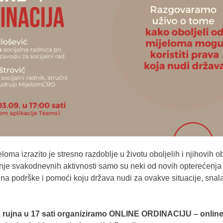
ma izrazito je stresno razdoblje u životu oboljelih i njihovih obit
anje svakodnevnih aktivnosti samo su neki od novih opterećenja
na podrške i pomoći koju država nudi za ovakve situacije, snala
. rujna u 17 sati organiziramo ONLINE ORDINACIJU – online