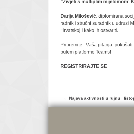
“Živjeti s multiplim mijelomom: K
Darija Milošević
, diplomirana soc
radnik i stručni suradnik u udruzi
Hrvatskoj i kako ih ostvariti.
Pripremite i Vaša pitanja, pokušati
putem platforme Teams!
REGISTRIRAJTE SE
Post
←
Najava aktivnosti u rujnu i list
navigation