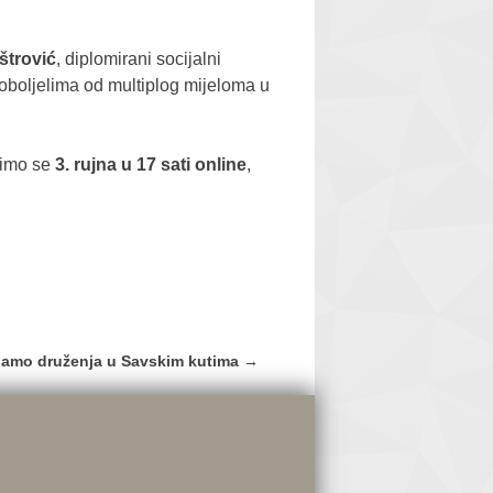
štrović
, diplomirani socijalni
oboljelima od multiplog mijeloma u
idimo se
3. rujna u 17 sati online
,
ljamo druženja u Savskim kutima
→