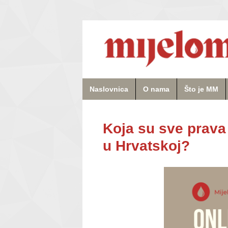
Naslovnica
O nama
Što je MM
Koja su sve prava
u Hrvatskoj?