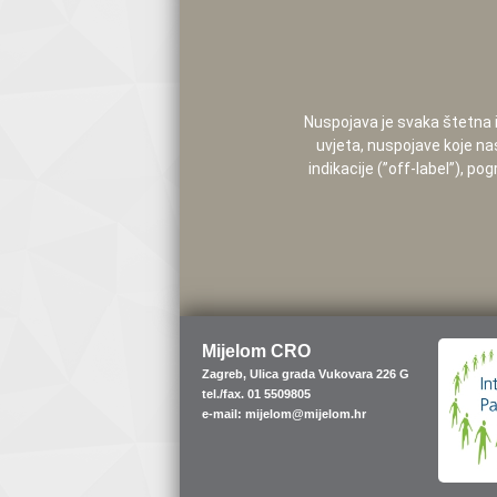
Nuspojava je svaka štetna i 
uvjeta, nuspojave koje na
indikacije (”off-label”), 
Mijelom CRO
Zagreb, Ulica grada Vukovara 226 G
tel./fax. 01 5509805
e-mail: mijelom@mijelom.hr