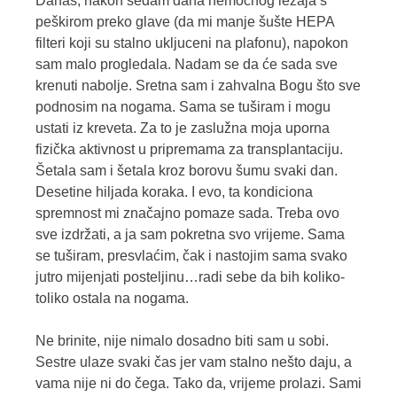
Danas, nakon sedam dana nemoćnog ležaja s
peškirom preko glave (da mi manje šušte HEPA
filteri koji su stalno ukljuceni na plafonu), napokon
sam malo progledala. Nadam se da će sada sve
krenuti nabolje. Sretna sam i zahvalna Bogu što sve
podnosim na nogama. Sama se tuširam i mogu
ustati iz kreveta. Za to je zaslužna moja uporna
fizička aktivnost u pripremama za transplantaciju.
Šetala sam i šetala kroz borovu šumu svaki dan.
Desetine hiljada koraka. I evo, ta kondiciona
spremnost mi značajno pomaze sada. Treba ovo
sve izdržati, a ja sam pokretna svo vrijeme. Sama
se tuširam, presvlaćim, čak i nastojim sama svako
jutro mijenjati posteljinu…radi sebe da bih koliko-
toliko ostala na nogama.
Ne brinite, nije nimalo dosadno biti sam u sobi.
Sestre ulaze svaki čas jer vam stalno nešto daju, a
vama nije ni do čega. Tako da, vrijeme prolazi. Sami