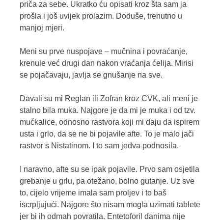
priča za sebe. Ukratko ću opisati kroz šta sam ja
prošla i još uvijek prolazim. Doduše, trenutno u
manjoj mjeri.
Meni su prve nuspojave – mučnina i povraćanje,
krenule već drugi dan nakon vraćanja ćelija. Mirisi
se pojačavaju, javlja se gnušanje na sve.
Davali su mi Reglan ili Zofran kroz CVK, ali meni je
stalno bila muka. Najgore je da mi je muka i od tzv.
mućkalice, odnosno rastvora koji mi daju da ispirem
usta i grlo, da se ne bi pojavile afte. To je malo jači
rastvor s Nistatinom. I to sam jedva podnosila.
I naravno, afte su se ipak pojavile. Prvo sam osjetila
grebanje u grlu, pa otežano, bolno gutanje. Uz sve
to, cijelo vrijeme imala sam proljev i to baš
iscrpljujući. Najgore što nisam mogla uzimati tablete
jer bi ih odmah povratila. Entetoforil danima nije