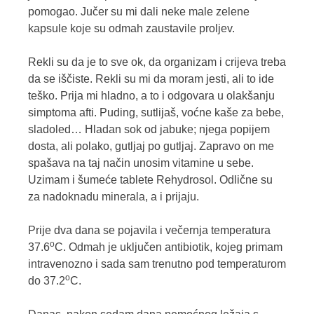
pomogao. Jučer su mi dali neke male zelene
kapsule koje su odmah zaustavile proljev.
Rekli su da je to sve ok, da organizam i crijeva treba
da se iščiste. Rekli su mi da moram jesti, ali to ide
teško. Prija mi hladno, a to i odgovara u olakšanju
simptoma afti. Puding, sutlijaš, voćne kaše za bebe,
sladoled… Hladan sok od jabuke; njega popijem
dosta, ali polako, gutljaj po gutljaj. Zapravo on me
spašava na taj način unosim vitamine u sebe.
Uzimam i šumeće tablete Rehydrosol. Odlične su
za nadoknadu minerala, a i prijaju.
Prije dva dana se pojavila i večernja temperatura
o
37.6
C. Odmah je uključen antibiotik, kojeg primam
intravenozno i sada sam trenutno pod temperaturom
o
do 37.2
C.