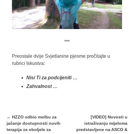
***
Preostale dvije Svjetlanine pjesme pročitajte u
rubrici Iskustva:
Nisi Ti za podcijeniti …
Zahvalnost …
Post
←
HZZO odbio molbu za
[VIDEO] Novosti u
navigation
jačanje dostupnosti novih
istraživanju mijeloma
terapija za oboljele za
predstavljene na ASCO &