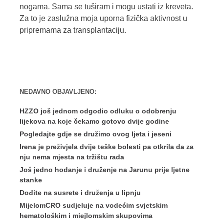
nogama. Sama se tuširam i mogu ustati iz kreveta.
Za to je zaslužna moja uporna fizička aktivnost u
pripremama za transplantaciju.
NEDAVNO OBJAVLJENO:
HZZO još jednom odgodio odluku o odobrenju
lijekova na koje čekamo gotovo dvije godine
Pogledajte gdje se družimo ovog ljeta i jeseni
Irena je preživjela dvije teške bolesti pa otkrila da za
nju nema mjesta na tržištu rada
Još jedno hodanje i druženje na Jarunu prije ljetne
stanke
Dođite na susrete i druženja u lipnju
MijelomCRO sudjeluje na vodećim svjetskim
hematološkim i miejlomskim skupovima