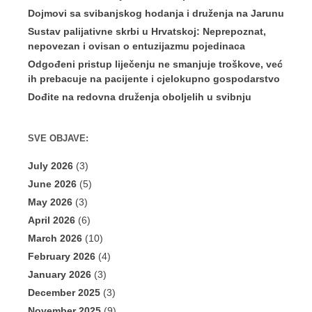
Dojmovi sa svibanjskog hodanja i druženja na Jarunu
Sustav palijativne skrbi u Hrvatskoj: Neprepoznat,
nepovezan i ovisan o entuzijazmu pojedinaca
Odgođeni pristup liječenju ne smanjuje troškove, već
ih prebacuje na pacijente i cjelokupno gospodarstvo
Dođite na redovna druženja oboljelih u svibnju
SVE OBJAVE:
July 2026
(3)
June 2026
(5)
May 2026
(3)
April 2026
(6)
March 2026
(10)
February 2026
(4)
January 2026
(3)
December 2025
(3)
November 2025
(9)