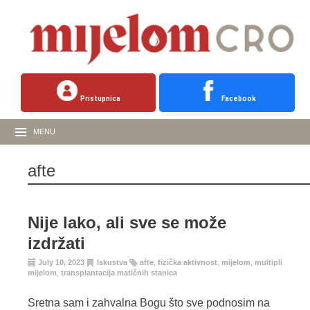
Pristupnica
Facebook
MENU
afte
Nije lako, ali sve se može
izdržati
July 10, 2023
Iskustva
afte
,
fizička aktivnost
,
mijelom
,
multipli
mijelom
,
transplantacija matičnih stanica
Sretna sam i zahvalna Bogu što sve podnosim na