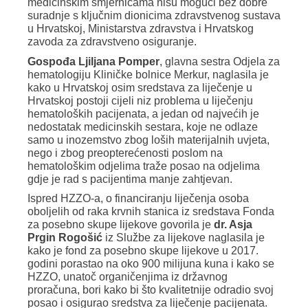
medicinskim smjernicama nisu mogući bez dobre
suradnje s ključnim dionicima zdravstvenog sustava
u Hrvatskoj, Ministarstva zdravstva i Hrvatskog
zavoda za zdravstveno osiguranje.
Gospođa Ljiljana Pomper
, glavna sestra Odjela za
hematologiju Kliničke bolnice Merkur, naglasila je
kako u Hrvatskoj osim sredstava za liječenje u
Hrvatskoj postoji cijeli niz problema u liječenju
hematoloških pacijenata, a jedan od najvećih je
nedostatak medicinskih sestara, koje ne odlaze
samo u inozemstvo zbog loših materijalnih uvjeta,
nego i zbog preopterećenosti poslom na
hematološkim odjelima traže posao na odjelima
gdje je rad s pacijentima manje zahtjevan.
Ispred HZZO-a, o financiranju liječenja osoba
oboljelih od raka krvnih stanica iz sredstava Fonda
za posebno skupe lijekove govorila je
dr. Asja
Prgin Rogošić
iz Službe za lijekove naglasila je
kako je fond za posebno skupe lijekove u 2017.
godini porastao na oko 900 milijuna kuna i kako se
HZZO, unatoč organičenjima iz državnog
proračuna, bori kako bi što kvalitetnije odradio svoj
posao i osigurao sredstva za liječenje pacijenata.