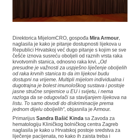
Direktorica MijelomCRO, gospođa
Mira Armour
,
naglasila je kako je pitanje dostupnosti lijekova u
Republici Hrvatskoj već dugo pitanje s kojim se sve
češće iznova susreću oboljeli od raznih vrsta raka
krvotvornih stanica, odnosno raka krvi.
„Od
presudne je važnosti za uspješno liječenje oboljelih
od raka krvnih stanica to da im lijekovi budu
dostupni na vrijeme. Multipli mijelom individualna i
dugotrajna je bolest imunološkog sustava i postoje
jasne stručne smjernice u EU i svijetu, i nema
razloga da se odugovlači sa stavljanjem lijekova na
listu. To samo dovodi do diskriminacije prema
jednom dijelu oboljelih“
, objasnila je Armour.
Primarijus
Sandra Bašić Kinda
sa Zavoda za
hematologiju Kliničkog bolničkog centra Zagreb
naglasila je kako u Hrvatskoj postoje sredstva za
liječenje pacijenata, no kako ih zaista treba i