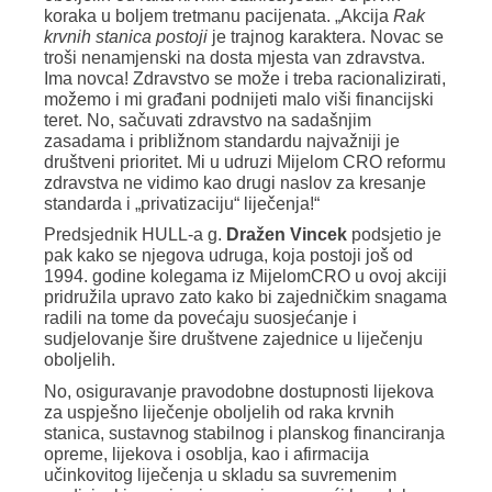
koraka u boljem tretmanu pacijenata. „Akcija
Rak
krvnih stanica postoji
je trajnog karaktera. Novac se
troši nenamjenski na dosta mjesta van zdravstva.
Ima novca! Zdravstvo se može i treba racionalizirati,
možemo i mi građani podnijeti malo viši financijski
teret. No, sačuvati zdravstvo na sadašnjim
zasadama i približnom standardu najvažniji je
društveni prioritet. Mi u udruzi Mijelom CRO reformu
zdravstva ne vidimo kao drugi naslov za kresanje
standarda i „privatizaciju“ liječenja!“
Predsjednik HULL-a g.
Dražen Vincek
podsjetio je
pak kako se njegova udruga, koja postoji još od
1994. godine kolegama iz MijelomCRO u ovoj akciji
pridružila upravo zato kako bi zajedničkim snagama
radili na tome da povećaju suosjećanje i
sudjelovanje šire društvene zajednice u liječenju
oboljelih.
No, osiguravanje pravodobne dostupnosti lijekova
za uspješno liječenje oboljelih od raka krvnih
stanica, sustavnog stabilnog i planskog financiranja
opreme, lijekova i osoblja, kao i afirmacija
učinkovitog liječenja u skladu sa suvremenim