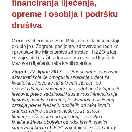
financiranja liječenja,
opreme i osoblja i podršku
društva
Okrugli stol pod nazivom ‘Rak krvnih stanica postoji’
okupio je u Zagrebu pacijente, zdravstvene radnike
i predstavnike Ministarstva zdravstva i HZZO-a koji
su zajednički tražili odgovore na neke od ključnih
izazova u liječenju raka krvnih stanica
Zagreb, 27. lipanj 2017.
–
„Organizirane i sustavne
aktivnosti koje će omogućiti stvaranje uvjeta za
kvalitetnije liječenje raka krvnih stanica, od
uspostavljanja i povećanja pravodobne dostupnosti
lijekova, preko stabilnosti i sustavnosti financiranja
lijekova, osoblja i opreme, te stvaranja pozitivnog
ozračja prema liječenju oboljelih od raka krvnih
stanica, jedino su pravo rješenje za uspjeh
liječenja, očuvanje i unaprjeđenje zdravlja i
kvalitete života oboljelih od raka krvnih stanici
članova njihovih obitelji“
, zajednički je stav Udruge