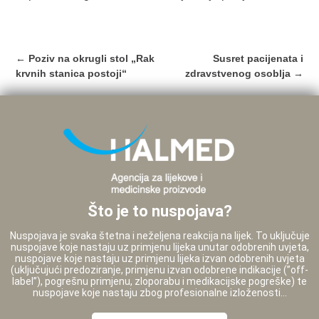
Post
←
Poziv na okrugli stol „Rak
Susret pacijenata i
navigation
krvnih stanica postoji“
zdravstvenog osoblja
→
Što je to nuspojava?
Nuspojava je svaka štetna i neželjena reakcija na lijek. To uključuje
nuspojave koje nastaju uz primjenu lijeka unutar odobrenih uvjeta,
nuspojave koje nastaju uz primjenu lijeka izvan odobrenih uvjeta
(uključujući predoziranje, primjenu izvan odobrene indikacije (”off-
label”), pogrešnu primjenu, zloporabu i medikacijske pogreške) te
nuspojave koje nastaju zbog profesionalne izloženosti...