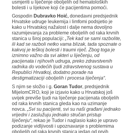
usmjeriti u liječenje oboljelih od hematoloških
bolesti i u lijekove koji će pacijentima pomoći.
Gospodin
Dubravko Hoić,
donedavni predsjednik
Hrvatske udruge leukemija i limfomi podsjetio je
kako u Hrvatskoj nažalost i dalje nema dovoljno
razumijevanja za probleme oboljelih od raka krvnih
stanica u široj populaciji:
„Tek kad se sami razbolite,
ili kad se razboli netko vama blizak, tada spoznate o
kakvoj je teškoj bolesti i traumi riječ. Zbog toga je
iznimno važno da svi akteri u liječenju, od
pacijenata i njihovih udruga, preko zdravstvenih
radnika do vodećih ljudi zdravstvenog sustava u
Republici Hrvatkoj, dodatno porade na
destigmatizaciji oboljelih i procesa liječenja“
.
S njim se složio i g.
Goran Tudor
, predsjednik
MijelomCRO, koji je izjavio kako u Hrvatskoj još
uvijek previše ljudi na liječenje pacijenata oboljelih
od raka krvnih stanica gleda kao na uzimanje
novca.
„Svi su pacijenti, svi su naši građani jednako
vrijedni i zaslužuju jednako stručan pristup
liječenju“
, rekao je Tudor i naglasio kako je upravo
podizanje vidljivosti i upoznavanje s problemima
oboljelih od raka krvnih stanica jedan od prvih