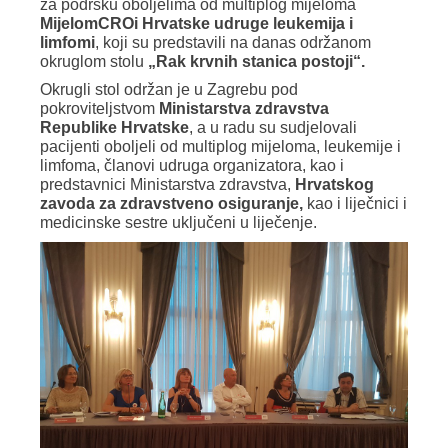
za podršku oboljelima od multiplog mijeloma
MijelomCRO
i Hrvatske udruge leukemija i
limfomi
, koji su predstavili na danas održanom
okruglom stolu
„Rak krvnih stanica postoji“.
Okrugli stol održan je u Zagrebu pod
pokroviteljstvom
Ministarstva zdravstva
Republike Hrvatske
, a u radu su sudjelovali
pacijenti oboljeli od multiplog mijeloma, leukemije i
limfoma, članovi udruga organizatora, kao i
predstavnici Ministarstva zdravstva,
Hrvatskog
zavoda za zdravstveno osiguranje,
kao i liječnici i
medicinske sestre uključeni u liječenje.