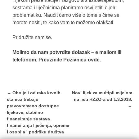
Tijekom prezentacije i razgovora s fizioterapeutom,
sestrama i liječnicima planiramo osvijetliti cijelu
problematiku. Naučit ćemo više o tome s čime se
morate nositi, te kako vam to možemo olakšati.
Pridružite nam se.
Molimo da nam potvrdite dolazak – e mailom ili
telefonom. Preuzmite Pozivnicu
ovde
.
Post
←
Oboljeli od raka krvnih
Novi lijek za multipli mijelom
navigation
stanica trebaju
na listi HZZO-a od 1.3.2018.
pravovremeno dostupne
→
lijekove, stabilno
financiranje sustava
financiranja liječenja, opreme
i osoblja i podršku društva