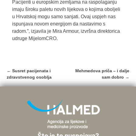
Pacijenti u europskim zemljama na raspolaganju
imaju široku paletu novih lijekova o kojima oboljeli
u Hrvatskoj mogu samo sanjati. Ovaj uspjeh nas
ispunjava novom energijom da nastavimo s
radom.”, izjavila je Mira Armour, izvršna direktorica
udruge MijelomCRO.
Post
←
Susret pacijenata i
Mehmedova priča – i dalje
navigation
zdravstvenog osoblja
sam dobro
→
Što je to nuspojava?