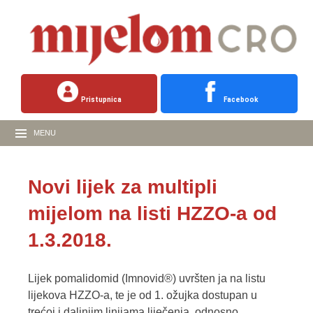
Pristupnica
Facebook
MENU
Novi lijek za multipli
mijelom na listi HZZO-a od
1.3.2018.
Lijek pomalidomid (Imnovid®) uvršten ja na listu
lijekova HZZO-a, te je od 1. ožujka dostupan u
trećoj i daljnjim linijama liječenja, odnosno