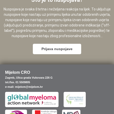
Nuspojava je svaka štetna i neželjena reakcija na lijek. To uključuje
nuspojave koje nastaju uz primjenu lijeka unutar odobrenih uvjeta,
nuspojave koje nastaju uz primjenu lijeka izvan odobrenih uvjeta
(uključujući predoziranje, primjenu izvan odobrene indikacije (”off-
label”), pogrešnu primjenu, zloporabu i medikacijske pogreške) te
nuspojave koje nastaju zbog profesionalne izloženosti...
Prijava nuspojave
Mijelom CRO
Zagreb, Ulica grada Vukovara 226 G
tel./fax. 01 5509805
e-mail: mijelom@mijelom.hr