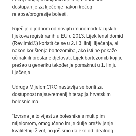
dostupan je za liječenje nakon trećeg
relapsa/progresije bolesti.
Riječ je o jednom od novijih imunomodulacijskih
lijekova registriranih u EU u 2013. Lijek lenalidomid
(Revlimid®) koristit će se u 2. i 3. liniji liječenja, ali
nakon korištenja bortezomiba, ako isti ne pokaže
učinak ili prestane djelovati. Lijek bortezomib koji je
prešao u generiku također je pomaknut u 1. liniju
liječenja.
Udruga MijelomCRO nastavlja se boriti za
dostupnost najsuvremenijih terapija hrvatskim
bolesnicima.
“Izvrsna je to vijest za bolesnike s multiplim
mijelomom, omogućeno im je dulje preživljenje i
kvalitetniji život, no još smo daleko od idealnog.