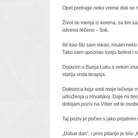
Opet pretrage neko vreme dok se nij
Život se menja iz korena, sa tim s
iskreno rečeno – šok.
Ali kao što sam rekao, nisam neko 
Tako sam upoznao svoju bolest i n
Dolazim u Banja Luku s nekim znanj
starija vrsta terapija.
Doktorica koja vodi moje lečenje m
udruženja u Hrvatskoj. Daje mi br
dobijam poziv na Viber od te osob
Taj poziv je počeo s jako prijatni
„Dobar dan“, i prvo pitanje je bilo