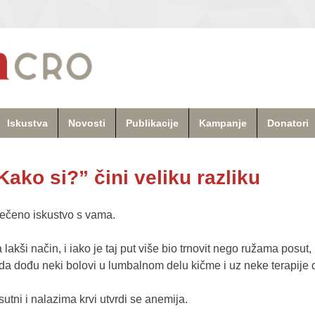
Iskustva
Novosti
Publikacije
Kampanje
Donatori
ako si?” čini veliku razliku
ečeno iskustvo s vama.
 lakši način, i iako je taj put više bio trnovit nego ružama posut
da dođu neki bolovi u lumbalnom delu kičme i uz neke terapije do
utni i nalazima krvi utvrdi se anemija.