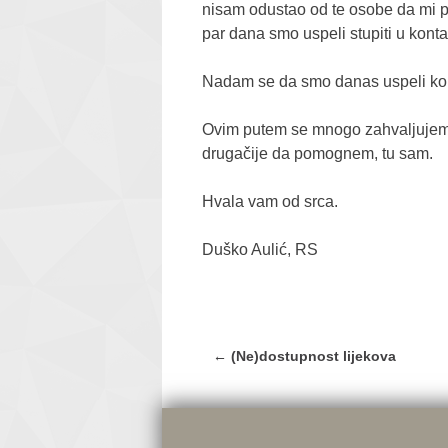
nisam odustao od te osobe da mi p
par dana smo uspeli stupiti u kont
Nadam se da smo danas uspeli kom
Ovim putem se mnogo zahvaljujem v
drugačije da pomognem, tu sam.
Hvala vam od srca.
Duško Aulić, RS
Post
←
(Ne)dostupnost lijekova
navigation