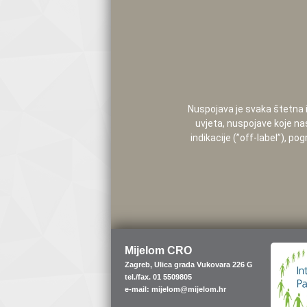
Nuspojava je svaka štetna i 
uvjeta, nuspojave koje na
indikacije (”off-label”), 
Mijelom CRO
Zagreb, Ulica grada Vukovara 226 G
tel./fax. 01 5509805
e-mail: mijelom@mijelom.hr