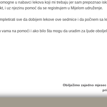
omogne u nabavci lekova koji mi trebaju jer sam prepoznao is
akt, i uz njezinu pomoć da se registrujem u Mijelom udruženje.
pletirati sve da dobijem lekove ove sedmice i da počnem sa l
ama na pomoći i ako bilo šta mogu da uradim za ljude oboljele 
Obilježimo zajedno mjesec
pr