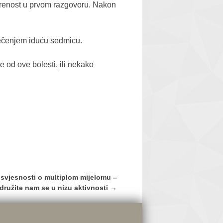
krenost u prvom razgovoru. Nakon
ečenjem iduću sedmicu.
od ove bolesti, ili nekako
 svjesnosti o multiplom mijelomu –
idružite nam se u nizu aktivnosti
→