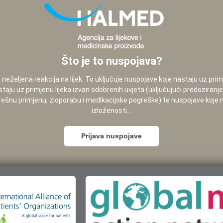
Što je to nuspojava?
neželjena reakcija na lijek. To uključuje nuspojave koje nastaju uz pri
staju uz primjenu lijeka izvan odobrenih uvjeta (uključujući predoziranj
pogrešnu primjenu, zloporabu i medikacijske pogreške) te nuspojave koje
izloženosti...
Prijava nuspojave