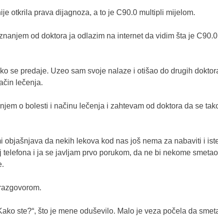
e otkrila prava dijagnoza, a to je C90.0 multipli mijelom.
aznanjem od doktora ja odlazim na internet da vidim šta je C90.0
ko se predaje. Uzeo sam svoje nalaze i otišao do drugih doktora
ačin lečenja.
em o bolesti i načinu lečenja i zahtevam od doktora da se tako 
i objašnjava da nekih lekova kod nas još nema za nabaviti i is
oj telefona i ja se javljam prvo porukom, da ne bi nekome sme
e.
m razgovorom.
 „Kako ste?“, što je mene oduševilo. Malo je veza počela da smeta