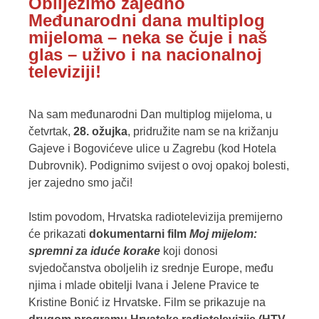
Obilježimo zajedno
Međunarodni dana multiplog
mijeloma – neka se čuje i naš
glas – uživo i na nacionalnoj
televiziji!
Na sam međunarodni Dan multiplog mijeloma, u
četvrtak,
28. ožujka
,
pridružite nam se na križanju
Gajeve i Bogovićeve ulice u Zagrebu (kod Hotela
Dubrovnik)
. Podignimo svijest o ovoj opakoj bolesti,
jer zajedno smo jači!
Istim povodom, Hrvatska radiotelevizija premijerno
će prikazati
dokumentarni film
Moj mijelom:
spremni za iduće korake
koji donosi
svjedočanstva oboljelih iz srednje Europe, među
njima i mlade obitelji Ivana i Jelene Pravice te
Kristine Bonić iz Hrvatske. Film se prikazuje na