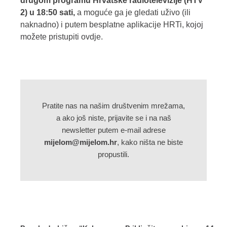
drugom programu Hrvatske radiotelevizije (HTV
2) u 18:50 sati,
a moguće ga je gledati uživo (ili
naknadno) i putem besplatne aplikacije HRTi,
kojoj
možete pristupiti ovdje
.
Pratite nas na našim društvenim mrežama,
a ako još niste, prijavite se i na naš
newsletter putem e-mail adrese
mijelom@mijelom.hr
, kako ništa ne biste
propustili.