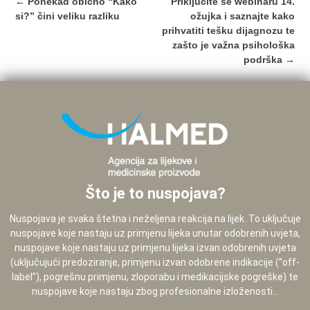
Post
←
Ponekad obično “Kako
Priključite se webinaru 14.
navigation
si?” čini veliku razliku
ožujka i saznajte kako
prihvatiti tešku dijagnozu te
zašto je važna psihološka
podrška
→
Što je to nuspojava?
Nuspojava je svaka štetna i neželjena reakcija na lijek. To uključuje
nuspojave koje nastaju uz primjenu lijeka unutar odobrenih uvjeta,
nuspojave koje nastaju uz primjenu lijeka izvan odobrenih uvjeta
(uključujući predoziranje, primjenu izvan odobrene indikacije (”off-
label”), pogrešnu primjenu, zloporabu i medikacijske pogreške) te
nuspojave koje nastaju zbog profesionalne izloženosti...