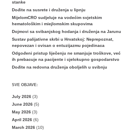
stanke
Dođite na susrete i druženja u lipnju
MijelomCRO sudjeluje na vodećim svjetskim
hematološkim i miejlomskim skupovima
Dojmovi sa svibanjskog hodanja i druženja na Jarunu
Sustav palijativne skrbi u Hrvatskoj: Neprepoznat,
nepovezan i ovisan o entuzijazmu pojedinaca
Odgođeni pristup liječenju ne smanjuje troškove, već
ih prebacuje na pacijente i cjelokupno gospodarstvo
Dođite na redovna druženja oboljelih u svibnju
SVE OBJAVE:
July 2026
(3)
June 2026
(5)
May 2026
(3)
April 2026
(6)
March 2026
(10)