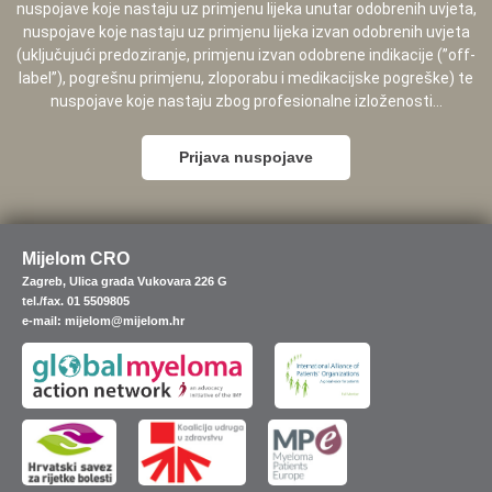
nuspojave koje nastaju uz primjenu lijeka unutar odobrenih uvjeta,
nuspojave koje nastaju uz primjenu lijeka izvan odobrenih uvjeta
(uključujući predoziranje, primjenu izvan odobrene indikacije (”off-
label”), pogrešnu primjenu, zloporabu i medikacijske pogreške) te
nuspojave koje nastaju zbog profesionalne izloženosti...
Prijava nuspojave
Mijelom CRO
Zagreb, Ulica grada Vukovara 226 G
tel./fax. 01 5509805
e-mail: mijelom@mijelom.hr