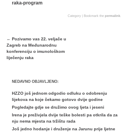
raka-program
Category | Bookmark the
permalink
.
Post
←
Pozivamo vas 22. veljače u
navigation
Zagreb na Međunarodnu
konferenciju o imunološkom
liječenju raka
NEDAVNO OBJAVLJENO:
HZZO još jednom odgodio odluku o odobrenju
lijekova na koje čekamo gotovo dvije godine
Pogledajte gdje se družimo ovog ljeta i jeseni
Irena je preživjela dvije teške bolesti pa otkrila da za
nju nema mjesta na tržištu rada
Još jedno hodanje i druženje na Jarunu prije ljetne