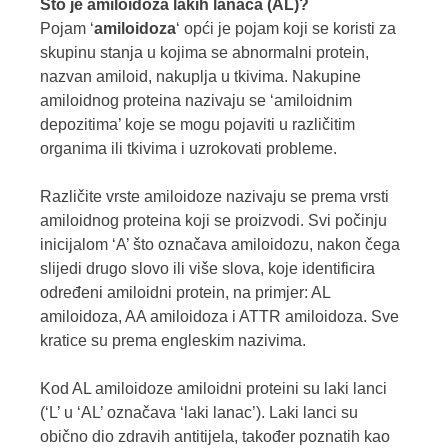
Što je amiloidoza lakih lanaca (AL)?
Pojam ‘
amiloidoza
‘ opći je pojam koji se koristi za
skupinu stanja u kojima se abnormalni protein,
nazvan amiloid, nakuplja u tkivima. Nakupine
amiloidnog proteina nazivaju se ‘amiloidnim
depozitima’ koje se mogu pojaviti u različitim
organima ili tkivima i uzrokovati probleme.
Različite vrste amiloidoze nazivaju se prema vrsti
amiloidnog proteina koji se proizvodi. Svi počinju
inicijalom ‘A’ što označava amiloidozu, nakon čega
slijedi drugo slovo ili više slova, koje identificira
određeni amiloidni protein, na primjer: AL
amiloidoza, AA amiloidoza i ATTR amiloidoza. Sve
kratice su prema engleskim nazivima.
Kod AL amiloidoze amiloidni proteini su laki lanci
(‘L’ u ‘AL’ označava ‘laki lanac’). Laki lanci su
obično dio zdravih antitijela, također poznatih kao