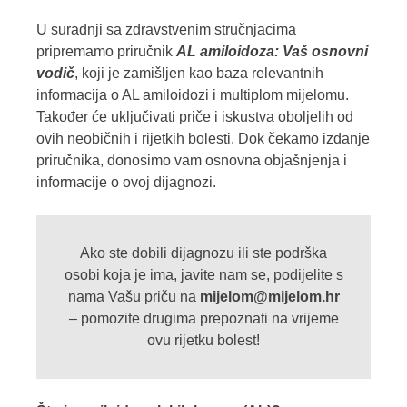
U suradnji sa zdravstvenim stručnjacima
pripremamo priručnik
AL amiloidoza: Vaš osnovni
vodič
, koji je zamišljen kao baza relevantnih
informacija o AL amiloidozi i multiplom mijelomu.
Također će uključivati priče i iskustva oboljelih od
ovih neobičnih i rijetkih bolesti.
Dok čekamo izdanje
priručnika, donosimo vam osnovna objašnjenja i
informacije o ovoj dijagnozi.
Ako ste dobili dijagnozu ili ste podrška
osobi koja je ima, javite nam se, podijelite s
nama Vašu priču na
mijelom@mijelom.hr
– pomozite drugima prepoznati na vrijeme
ovu rijetku bolest!