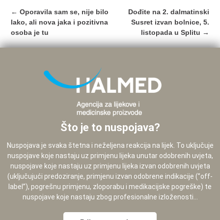
Post
←
Oporavila sam se, nije bilo
Dođite na 2. dalmatinski
navigation
lako, ali nova jaka i pozitivna
Susret izvan bolnice, 5.
osoba je tu
listopada u Splitu
→
Što je to nuspojava?
Nuspojava je svaka štetna i neželjena reakcija na lijek. To uključuje
nuspojave koje nastaju uz primjenu lijeka unutar odobrenih uvjeta,
nuspojave koje nastaju uz primjenu lijeka izvan odobrenih uvjeta
(uključujući predoziranje, primjenu izvan odobrene indikacije (”off-
label”), pogrešnu primjenu, zloporabu i medikacijske pogreške) te
nuspojave koje nastaju zbog profesionalne izloženosti...