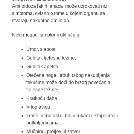
Amiloidoza lakih lanaca
može uzrokovati niz
simptoma
,
ovisno o tome u kojem organu se
stvaraju nakupine amiloida.
Neki mogući simptomi uključuju:
Umor, slabost
Gubitak tjelesne težine,
Gubitak apetita
Otečene noge i trbuh (zbog nakupljanja
tekućine može doći do brzog povećanja
tjelesne težine)
Kratkoću daha
Vrtoglavicu
Trnce, utrnulost ili bol u rukama, stopalima i
potkoljenicama
Mučninu, proljev ili zatvor