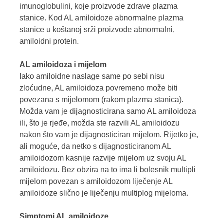
imunoglobulini, koje proizvode zdrave plazma
stanice. Kod AL amiloidoze abnormalne plazma
stanice u koštanoj srži proizvode abnormalni,
amiloidni protein.
AL amiloidoza i mijelom
Iako amiloidne naslage same po sebi nisu
zloćudne, AL amiloidoza povremeno može biti
povezana s mijelomom (rakom plazma stanica).
Možda vam je dijagnosticirana samo AL amiloidoza
ili, što je rjeđe, možda ste razvili AL amiloidozu
nakon što vam je dijagnosticiran mijelom. Rijetko je,
ali moguće, da netko s dijagnosticiranom AL
amiloidozom kasnije razvije mijelom uz svoju AL
amiloidozu.
Bez obzira na to ima li bolesnik
multipli
mijelom povezan s amiloidozom liječenje AL
amiloidoze slično je liječenju multiplog mijeloma.
Simptomi AL amiloidoze