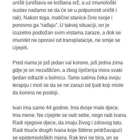
uništi (uništava se koštana srž, a uz imunološki
sustav nadamo se da će se u potpunosti uništi i
rak). Nakon toga, matične stanice čine svoje i
ponovno ga “rađaju”. U takvoj situaciji, on je
izuzetno podložan svim vrstama zaraze, a dok se
imunitet ne oporavi od transplatacije, ne smije se
cijepiti.
Pred nama je još jedan val korone, još jedna zima
gdje je on nezaštićen, a zbog liječenja mora svaki
tjedan odlaziti u bolnicu. Tamo satima čeka svoju
terapiju i moli se da se ne zarazi od ljudi koji misle
da korona ne postoji.
Ivan ima samo 44 godine. Ima dvoje male djece.
Ima mene. Ne cijepite se radi sebe, nego radi Ivana.
Radi njegove djece, da imaju živog i zdravog tatu.
Radi tisuće drugih Ivana koje štitimo pridržavajući
se epidemioloških mjera. Rak krvi ne bira, on se