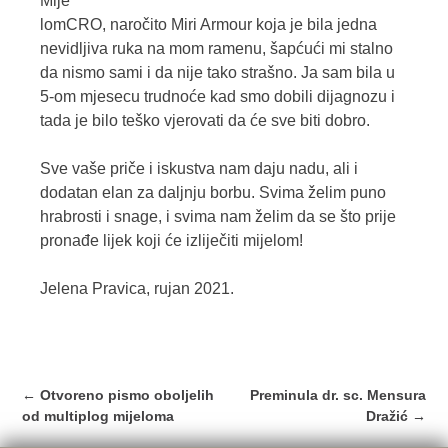
Mije
lomCRO, naročito Miri Armour koja je bila jedna
nevidljiva ruka na mom ramenu, šapćući mi stalno
da nismo sami i da nije tako strašno. Ja sam bila u
5-om mjesecu trudnoće kad smo dobili dijagnozu i
tada je bilo teško vjerovati da će sve biti dobro.
Sve vaše priče i iskustva nam daju nadu, ali i
dodatan elan za daljnju borbu. Svima želim puno
hrabrosti i snage, i svima nam želim da se što prije
pronađe lijek koji će izliječiti mijelom!
Jelena Pravica, rujan 2021.
Post
←
Otvoreno pismo oboljelih
Preminula dr. sc. Mensura
navigation
od multiplog mijeloma
Dražić
→