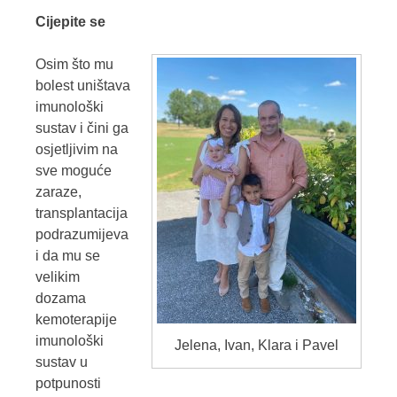
Cijepite se
Osim što mu
bolest uništava
imunološki
sustav i čini ga
osjetljivim na
sve moguće
zaraze,
transplantacija
podrazumijeva
i da mu se
velikim
dozama
kemoterapije
imunološki
Jelena, Ivan, Klara i Pavel
sustav u
potpunosti