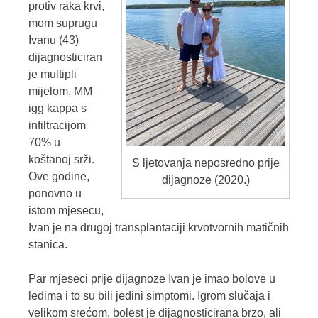
protiv raka krvi,
mom suprugu
Ivanu (43)
dijagnosticiran
je multipli
mijelom, MM
igg kappa s
infiltracijom
70% u
koštanoj srži.
S ljetovanja neposredno prije
Ove godine,
dijagnoze (2020.)
ponovno u
istom mjesecu,
Ivan je na drugoj transplantaciji krvotvornih matičnih
stanica.
Par mjeseci prije dijagnoze Ivan je imao bolove u
leđima i to su bili jedini simptomi. Igrom slučaja i
velikom srećom, bolest je dijagnosticirana brzo, ali