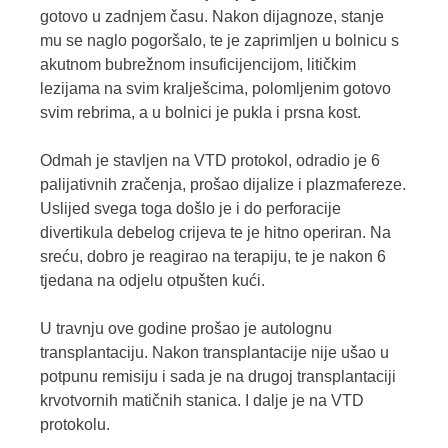
gotovo u zadnjem času. Nakon dijagnoze, stanje
mu se naglo pogoršalo, te je zaprimljen u bolnicu s
akutnom bubrežnom insuficijencijom, litičkim
lezijama na svim kralješcima, polomljenim gotovo
svim rebrima, a u bolnici je pukla i prsna kost.
Odmah je stavljen na VTD protokol, odradio je 6
palijativnih zračenja, prošao dijalize i plazmafereze.
Uslijed svega toga došlo je i do perforacije
divertikula debelog crijeva te je hitno operiran. Na
sreću, dobro je reagirao na terapiju, te je nakon 6
tjedana na odjelu otpušten kući.
U travnju ove godine prošao je autolognu
transplantaciju. Nakon transplantacije nije ušao u
potpunu remisiju i sada je na drugoj transplantaciji
krvotvornih matičnih stanica. I dalje je na VTD
protokolu.