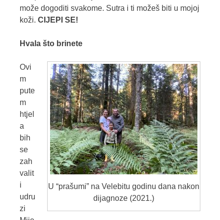
može dogoditi svakome. Sutra i ti možeš biti u mojoj
koži.
CIJEPI SE!
Hvala što brinete
Ovi
m
pute
m
htjel
a
bih
se
zah
valit
i
U “prašumi” na Velebitu godinu dana nakon
udru
dijagnoze (2021.)
zi