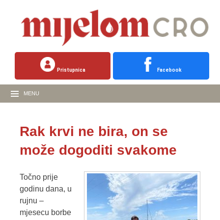
Pristupnica
Facebook
MENU
Rak krvi ne bira, on se
može dogoditi svakome
Točno prije
godinu dana, u
rujnu –
mjesecu borbe