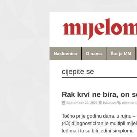
Naslovnica
O nama
Što je MM
cijepite se
Rak krvi ne bira, on
September 29, 2021
Iskustva
cijepite s
Točno prije godinu dana, u rujnu –
(43) dijagnosticiran je multipli mi
leđima i to su bili jedini simptomi.