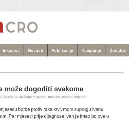
Iskustva
Novosti
Publikacije
Kampanje
Donatori
 se može dogoditi svakome
e
,
COVID-19
,
liječenje mijeloma
,
mijelom
,
multipli mijelom
 mjesecu borbe protiv raka krvi, mom suprugu Ivanu
jelom. Par mjeseci prije dijagnoze Ivan je imao bolove u