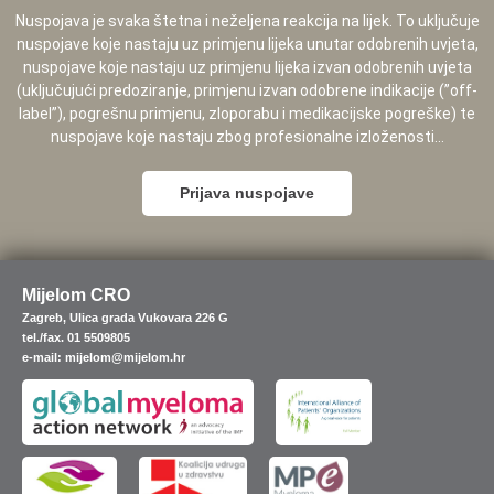
Nuspojava je svaka štetna i neželjena reakcija na lijek. To uključuje
nuspojave koje nastaju uz primjenu lijeka unutar odobrenih uvjeta,
nuspojave koje nastaju uz primjenu lijeka izvan odobrenih uvjeta
(uključujući predoziranje, primjenu izvan odobrene indikacije (”off-
label”), pogrešnu primjenu, zloporabu i medikacijske pogreške) te
nuspojave koje nastaju zbog profesionalne izloženosti...
Prijava nuspojave
Mijelom CRO
Zagreb, Ulica grada Vukovara 226 G
tel./fax. 01 5509805
e-mail: mijelom@mijelom.hr