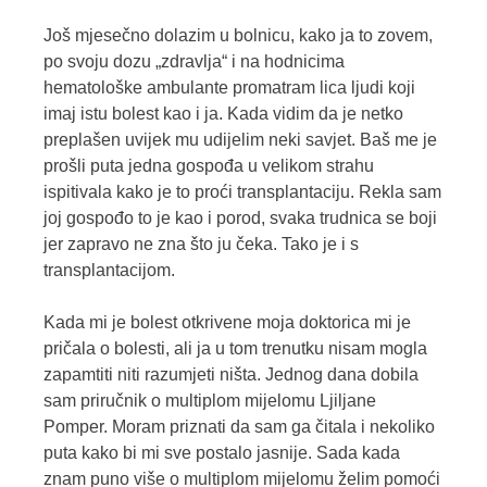
Još mjesečno dolazim u bolnicu, kako ja to zovem,
po svoju dozu „zdravlja“ i na hodnicima
hematološke ambulante promatram lica ljudi koji
imaj istu bolest kao i ja. Kada vidim da je netko
preplašen uvijek mu udijelim neki savjet. Baš me je
prošli puta jedna gospođa u velikom strahu
ispitivala kako je to proći transplantaciju. Rekla sam
joj gospođo to je kao i porod, svaka trudnica se boji
jer zapravo ne zna što ju čeka. Tako je i s
transplantacijom.
Kada mi je bolest otkrivene moja doktorica mi je
pričala o bolesti, ali ja u tom trenutku nisam mogla
zapamtiti niti razumjeti ništa. Jednog dana dobila
sam priručnik o multiplom mijelomu Ljiljane
Pomper. Moram priznati da sam ga čitala i nekoliko
puta kako bi mi sve postalo jasnije. Sada kada
znam puno više o multiplom mijelomu želim pomoći