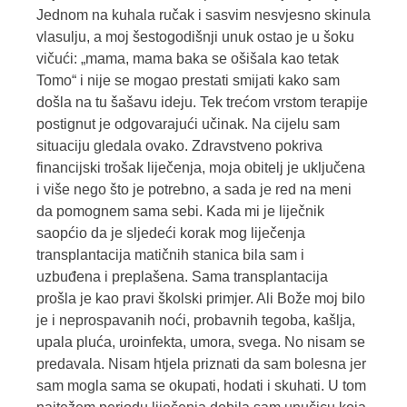
Jednom na kuhala ručak i sasvim nesvjesno skinula
vlasulju, a moj šestogodišnji unuk ostao je u šoku
vičući: „mama, mama baka se ošišala kao tetak
Tomo“ i nije se mogao prestati smijati kako sam
došla na tu šašavu ideju. Tek trećom vrstom terapije
postignut je odgovarajući učinak. Na cijelu sam
situaciju gledala ovako. Zdravstveno pokriva
financijski trošak liječenja, moja obitelj je uključena
i više nego što je potrebno, a sada je red na meni
da pomognem sama sebi. Kada mi je liječnik
saopćio da je sljedeći korak mog liječenja
transplantacija matičnih stanica bila sam i
uzbuđena i preplašena. Sama transplantacija
prošla je kao pravi školski primjer. Ali Bože moj bilo
je i neprospavanih noći, probavnih tegoba, kašlja,
upala pluća, uroinfekta, umora, svega. No nisam se
predavala. Nisam htjela priznati da sam bolesna jer
sam mogla sama se okupati, hodati i skuhati. U tom