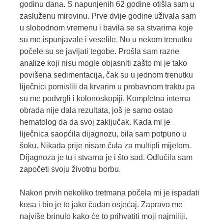
godinu dana. S napunjenih 62 godine otišla sam u
zasluženu mirovinu. Prve dvije godine uživala sam
u slobodnom vremenu i bavila se sa stvarima koje
su me ispunjavale i veselile. No u nekom trenutku
počele su se javljati tegobe. Prošla sam razne
analize koji nisu mogle objasniti zašto mi je tako
povišena sedimentacija, čak su u jednom trenutku
liječnici pomislili da krvarim u probavnom traktu pa
su me podvrgli i kolonoskopiji. Kompletna interna
obrada nije dala rezultata, još je samo ostao
hematolog da da svoj zaključak. Kada mi je
liječnica saopćila dijagnozu, bila sam potpuno u
šoku. Nikada prije nisam čula za multipli mijelom.
Dijagnoza je tu i stvarna je i što sad. Odlučila sam
započeti svoju životnu borbu.
Nakon prvih nekoliko tretmana počela mi je ispadati
kosa i bio je to jako čudan osjećaj. Zapravo me
najviše brinulo kako će to prihvatiti moji najmiliji.