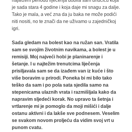
najtežem periodu liječenja dobila sam unučicu koja
je sada stara 4 godine i koja daje mi snagu za dalje.
Tako je mala, a već zna da ju baka ne može podići
niti nositi, no te znači da ne uživamo u zajedničkoj
igri.
Sada gledam na bolest kao na ružan san. Vratila
sam se svojim životnim navikama, a bolest je u
remisiji. Moj najveći hobi je planinarenje i
šetanje. I u najtežim trenutcima liječenja
prisiljavala sam se da izađem van iz kuće i što
više boravim u prirodi. Poneka bi mi bilo tako
teško da sam i po pola sata sjedila samo na
stepenicama ulaznih vrata i razmišljala kako da
napravim sljedeći korak. No upravo ta šetnja i
vrtlarenje mi je pomoglo da moji mišići i dalje
ostanu aktivni i da lakše sve podnesem. Veselim
se svakom novom proljeću da vidim svoj vrt u
punom cvatu.