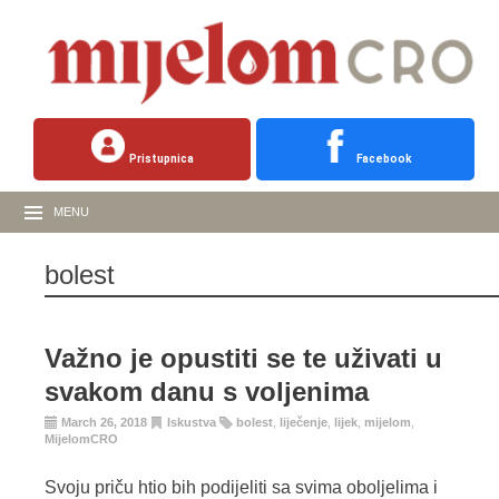
Pristupnica
Facebook
MENU
bolest
Važno je opustiti se te uživati u
svakom danu s voljenima
March 26, 2018
Iskustva
bolest
,
liječenje
,
lijek
,
mijelom
,
MijelomCRO
Svoju priču htio bih podijeliti sa svima oboljelima i