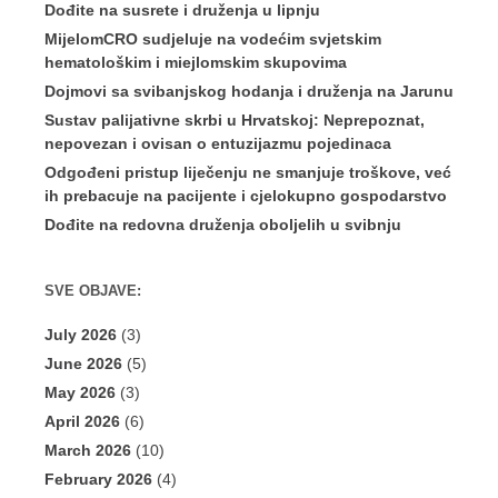
Dođite na susrete i druženja u lipnju
MijelomCRO sudjeluje na vodećim svjetskim
hematološkim i miejlomskim skupovima
Dojmovi sa svibanjskog hodanja i druženja na Jarunu
Sustav palijativne skrbi u Hrvatskoj: Neprepoznat,
nepovezan i ovisan o entuzijazmu pojedinaca
Odgođeni pristup liječenju ne smanjuje troškove, već
ih prebacuje na pacijente i cjelokupno gospodarstvo
Dođite na redovna druženja oboljelih u svibnju
SVE OBJAVE:
July 2026
(3)
June 2026
(5)
May 2026
(3)
April 2026
(6)
March 2026
(10)
February 2026
(4)