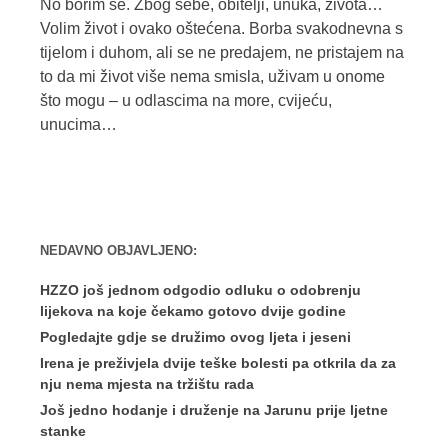
No borim se. Zbog sebe, obitelji, unuka, života…
Volim život i ovako oštećena. Borba svakodnevna s
tijelom i duhom, ali se ne predajem, ne pristajem na
to da mi život više nema smisla, uživam u onome
što mogu – u odlascima na more, cvijeću,
unucima…
NEDAVNO OBJAVLJENO:
HZZO još jednom odgodio odluku o odobrenju
lijekova na koje čekamo gotovo dvije godine
Pogledajte gdje se družimo ovog ljeta i jeseni
Irena je preživjela dvije teške bolesti pa otkrila da za
nju nema mjesta na tržištu rada
Još jedno hodanje i druženje na Jarunu prije ljetne
stanke