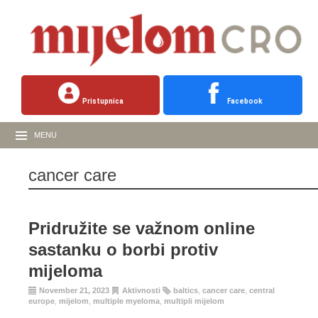
Pristupnica
Facebook
MENU
cancer care
Pridružite se važnom online
sastanku o borbi protiv
mijeloma
November 21, 2023
Aktivnosti
baltics
,
cancer care
,
central
europe
,
mijelom
,
multiple myeloma
,
multipli mijelom