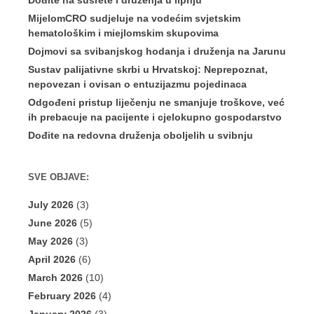
Dođite na susrete i druženja u lipnju
MijelomCRO sudjeluje na vodećim svjetskim
hematološkim i miejlomskim skupovima
Dojmovi sa svibanjskog hodanja i druženja na Jarunu
Sustav palijativne skrbi u Hrvatskoj: Neprepoznat,
nepovezan i ovisan o entuzijazmu pojedinaca
Odgođeni pristup liječenju ne smanjuje troškove, već
ih prebacuje na pacijente i cjelokupno gospodarstvo
Dođite na redovna druženja oboljelih u svibnju
SVE OBJAVE:
July 2026
(3)
June 2026
(5)
May 2026
(3)
April 2026
(6)
March 2026
(10)
February 2026
(4)