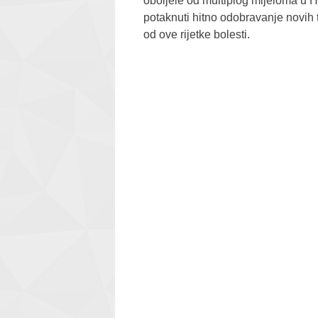
oboljele od multiplog mijeloma u H
potaknuti hitno odobravanje novih t
od ove rijetke bolesti.