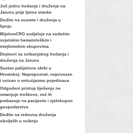
Još jedno hodanje i druženje na
Jarunu prije ljetne stanke
Dođite na susrete i druženja u
lipnju
MijelomCRO sudjeluje na vodećim
svjetskim hematološkim i
miejlomskim skupovima
Dojmovi sa svibanjskog hodanja i
druženja na Jarunu
Sustav palijativne skrbi u
Hrvatskoj: Neprepoznat, nepovezan
i ovisan o entuzijazmu pojedinaca
Odgođeni pristup liječenju ne
smanjuje troškove, već ih
prebacuje na pacijente i cjelokupno
gospodarstvo
Dođite na redovna druženja
oboljelih u svibnju