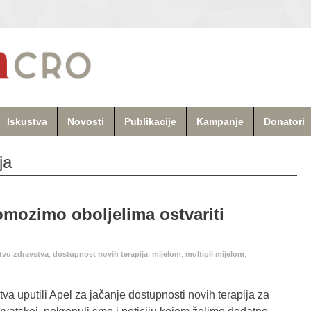
Iskustva
Novosti
Publikacije
Kampanje
Donatori
ja
pomozimo oboljelima ostvariti
stvu zdravstva
,
dostupnost novih terapija
,
mijelom
,
multipli mijelom
,
va uputili Apel za jačanje dostupnosti novih terapija za