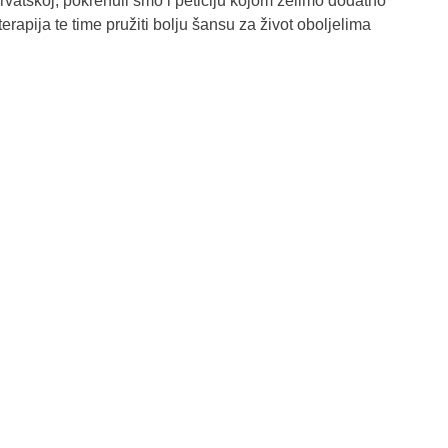
rvatskoj, pokrenuli smo i peticiju kojom želimo dodatno
erapija te time pružiti bolju šansu za život oboljelima