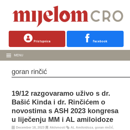
Pristupnica
Facebook
MENU
goran rinčić
19/12 razgovaramo uživo s dr.
Bašić Kinda i dr. Rinčićem o
novostima s ASH 2023 kongresa
u liječenju MM i AL amiloidoze
December 18, 2023
Aktivnosti
AL Amiloidoza
,
goran rinčić
,