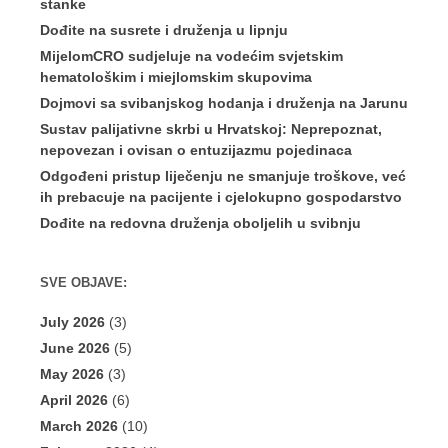
stanke
Dođite na susrete i druženja u lipnju
MijelomCRO sudjeluje na vodećim svjetskim
hematološkim i miejlomskim skupovima
Dojmovi sa svibanjskog hodanja i druženja na Jarunu
Sustav palijativne skrbi u Hrvatskoj: Neprepoznat,
nepovezan i ovisan o entuzijazmu pojedinaca
Odgođeni pristup liječenju ne smanjuje troškove, već
ih prebacuje na pacijente i cjelokupno gospodarstvo
Dođite na redovna druženja oboljelih u svibnju
SVE OBJAVE:
July 2026
(3)
June 2026
(5)
May 2026
(3)
April 2026
(6)
March 2026
(10)