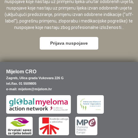
nuspojave koje nastaju uz primjenu lijeka unutar odobrenih uvjeta,
nuspojave koje nastaju uz primjenu lijeka izvan odobrenih uvjeta
(uključujući predoziranje, primjenu izvan odobrene indikacije (”off-
label”), pogrešnu primjenu, zloporabu i medikacijske pogreške) te
nuspojave koje nastaju zbog profesionalne izloženosti...
Prijava nuspojave
Mijelom CRO
Zagreb, Ulica grada Vukovara 226 G
tel./fax. 01 5509805
e-mail: mijelom@mijelom.hr