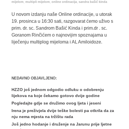
mijelom
,
multipli mijelom
,
online ordinacija
,
sandra bašić kinda
U novom izdanju naše Online ordinacije, u utorak
19. prosinca u 16:30 sati, razgovarat ćemo uživo s
prim. dr. sc. Sandrom Bašić Kinda i prim.dr . sc.
Goranom Rinčićem o najnovijim spoznajama u
liječenju multiplog mijeloma i AL Amiloidoze.
NEDAVNO OBJAVLJENO:
HZZO još jednom odgodio odluku o odobrenju
lijekova na koje čekamo gotovo dvije godine
Pogledajte gdje se družimo ovog ljeta i jeseni
Irena je preživjela dvije teške bolesti pa otkrila da za
nju nema mjesta na tržištu rada
Još jedno hodanje i druženje na Jarunu prije ljetne