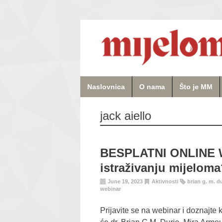
Naslovnica
O nama
Što je MM
jack aiello
BESPLATNI ONLINE W
istraživanju mijelom
June 19, 2023
Aktivnosti
brian g. m. d
webinar
Prijavite se na webinar i doznajte 