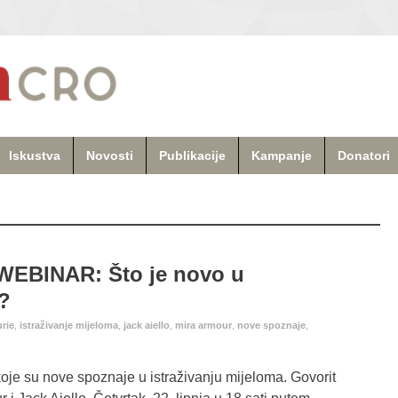
Iskustva
Novosti
Publikacije
Kampanje
Donatori
EBINAR: Što je novo u
a?
urie
,
istraživanje mijeloma
,
jack aiello
,
mira armour
,
nove spoznaje
,
koje su nove spoznaje u istraživanju mijeloma. Govorit