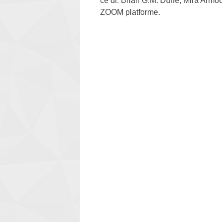
će dr. Brian G.M. Durie, Mira Armour
ZOOM platforme.