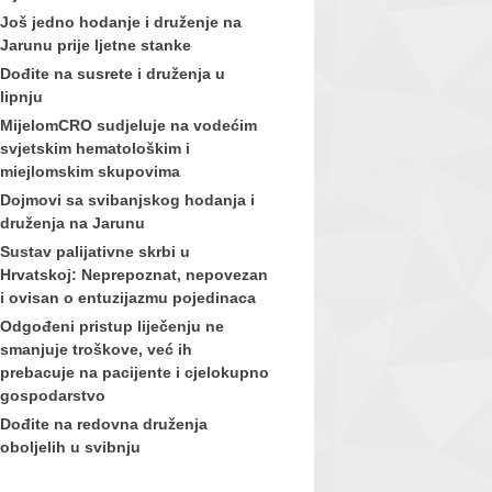
Još jedno hodanje i druženje na
Jarunu prije ljetne stanke
Dođite na susrete i druženja u
lipnju
MijelomCRO sudjeluje na vodećim
svjetskim hematološkim i
miejlomskim skupovima
Dojmovi sa svibanjskog hodanja i
druženja na Jarunu
Sustav palijativne skrbi u
Hrvatskoj: Neprepoznat, nepovezan
i ovisan o entuzijazmu pojedinaca
Odgođeni pristup liječenju ne
smanjuje troškove, već ih
prebacuje na pacijente i cjelokupno
gospodarstvo
Dođite na redovna druženja
oboljelih u svibnju