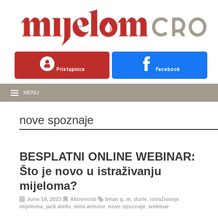
Pristupnica
Facebook
MENU
nove spoznaje
BESPLATNI ONLINE WEBINAR:
Što je novo u istraživanju
mijeloma?
June 19, 2023
Aktivnosti
brian g. m. durie
,
istraživanje
mijeloma
,
jack aiello
,
mira armour
,
nove spoznaje
,
webinar