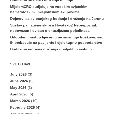
Dođite na susrete i druženja u lipnju
MijelomCRO sudjeluje na vodećim svjetskim
hematološkim i miejlomskim skupovima
Dojmovi sa svibanjskog hodanja i druženja na Jarunu
Sustav palijativne skrbi u Hrvatskoj: Neprepoznat,
nepovezan i ovisan o entuzijazmu pojedinaca
Odgođeni pristup liječenju ne smanjuje troškove, već
ih prebacuje na pacijente i cjelokupno gospodarstvo
Dođite na redovna druženja oboljelih u svibnju
SVE OBJAVE:
July 2026
(3)
June 2026
(5)
May 2026
(3)
April 2026
(6)
March 2026
(10)
February 2026
(4)